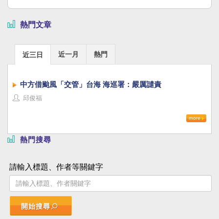
熱門文章
近一月
熱門
近三日
中方借颱風「交管」台海 海巡署：嚴厲譴責
邱俊福
熱門搜尋
請輸入標題、作者等關鍵字
開始搜尋