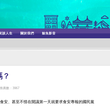
笑談人生
關於我們
鯨魚影音
嗎？
推薦數：3967
食安、甚至不惜在開議第一天就要求食安專報的國民黨