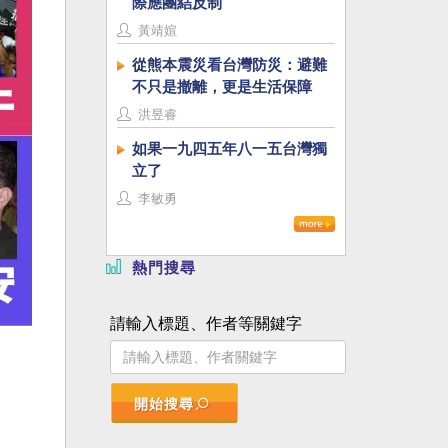
際應團結反制
黃靖媗
從熊本震災看台灣防災：避難
不只是撤離，更是生活保障
洪昱睿
如果一九四五年八一五台灣獨
立了
李敏勇
熱門搜尋
請輸入標題、作者等關鍵字
開始搜尋