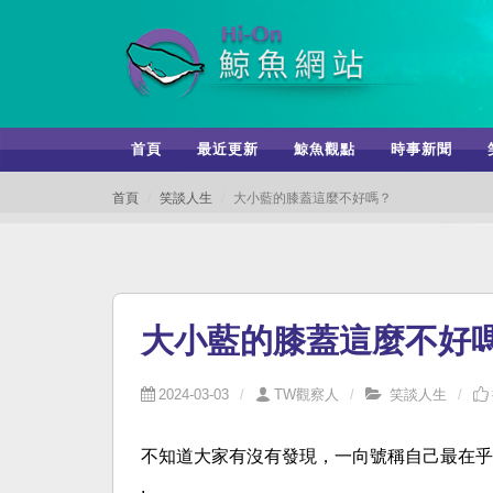
首頁
最近更新
鯨魚觀點
時事新聞
首頁
笑談人生
大小藍的膝蓋這麼不好嗎？
大小藍的膝蓋這麼不好
2024-03-03
TW觀察人
笑談人生
不知道大家有沒有發現，一向號稱自己最在乎
.