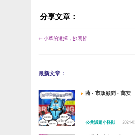
分享文章：
⇐ 小草的選擇，抄襲哲
最新文章：
蔣 · 市政顧問 · 萬安
公共議題小怪獸
2024-0