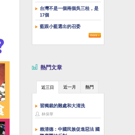
台灣不是一個兩個吳三桂，是
17個
藍跟小藍選出的召委
熱門文章
近一月
熱門
近三日
習獨裁的難處和大清洗
林保華
賴清德：中國民族促進惡法 國