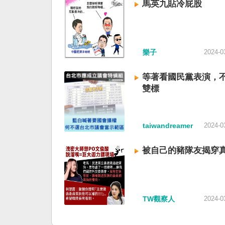
馬英九貼冷屁股
樂子
2024-0
等著看國民黨表演，
雙標
taiwandreamer
2024-0
被自己的豬隊友揭穿
TW觀察人
2024-0