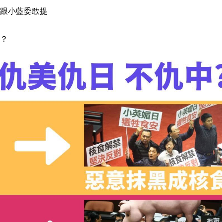
跟小藍委敢提
？