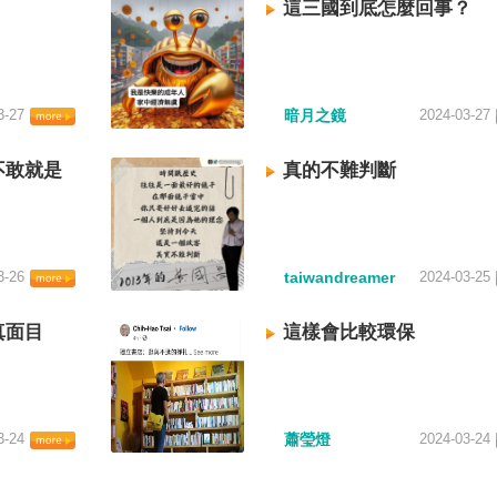
這三國到底怎麼回事？
3-27
暗月之鏡
2024-03-27
不敢就是
真的不難判斷
3-26
taiwandreamer
2024-03-25
真面目
這樣會比較環保
3-24
蕭瑩燈
2024-03-24