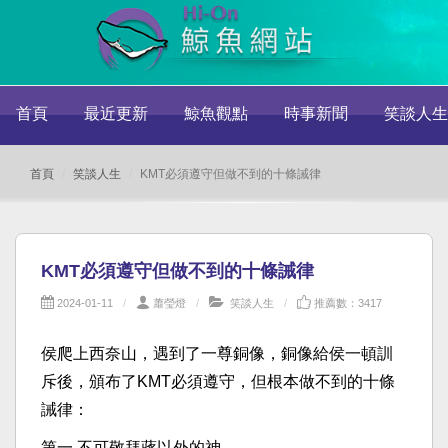
首頁
最近更新
鯨魚觀點
時事新聞
笑談人生
首頁
笑談人生
KMT必須遵守但做不到的十條誡律
KMT必須遵守但做不到的十條誡律
2024-01-11
蕭瑩燈
笑談人生
推薦數：3417
侯爬上西奈山，遇到了一尊銅像，銅像給侯一頓訓
斥後，頒布了KMT必須遵守，但根本做不到的十條
誡律：
第一 不可敬拜蔣以外的神