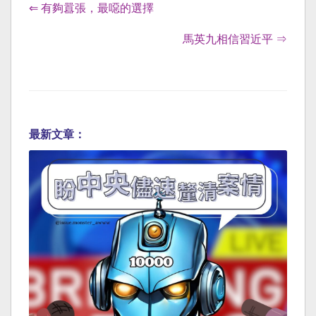
⇐ 有夠囂張，最噁的選擇
馬英九相信習近平 ⇒
最新文章：