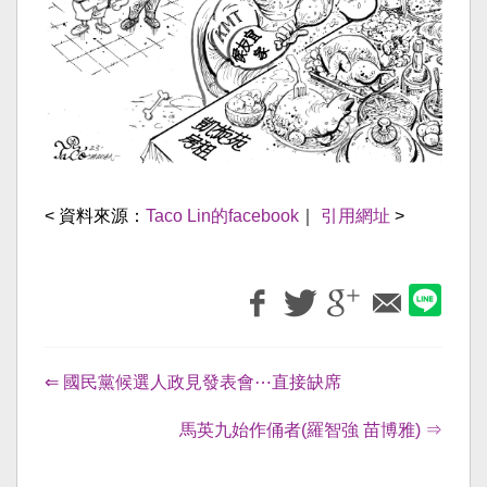
< 資料來源：
Taco Lin的facebook
｜
引用網址
>
⇐ 國民黨候選人政見發表會⋯直接缺席
馬英九始作俑者(羅智強 苗博雅) ⇒