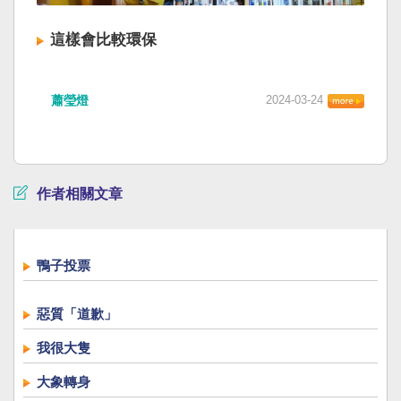
這樣會比較環保
蕭瑩燈
2024-03-24
作者相關文章
鴨子投票
惡質「道歉」
我很大隻
大象轉身