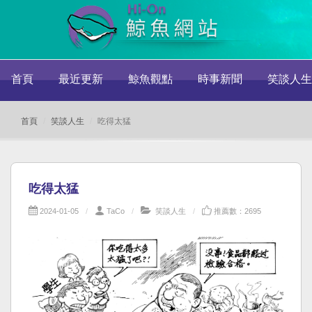
首頁
最近更新
鯨魚觀點
時事新聞
笑談人生
首頁
笑談人生
吃得太猛
吃得太猛
2024-01-05
TaCo
笑談人生
推薦數：2695