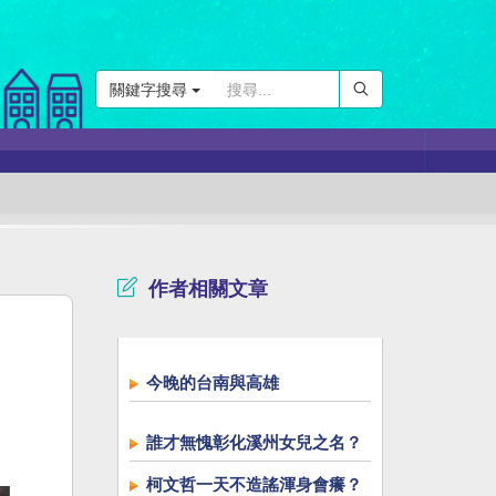
關鍵字搜尋
作者相關文章
今晚的台南與高雄
誰才無愧彰化溪州女兒之名？
柯文哲一天不造謠渾身會癢？