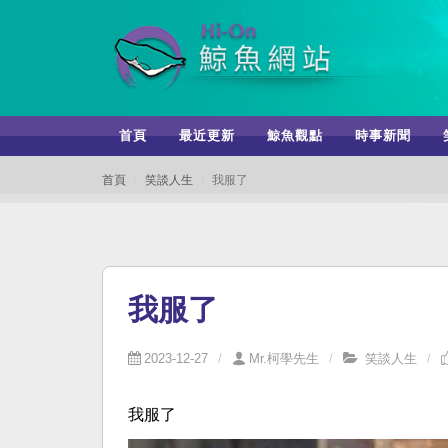
首頁
最近更新
鯨魚觀點
時事新聞
首頁
笑談人生
我服了
我服了
2023-12-27
Mr.柯學先生
笑談人生
我服了