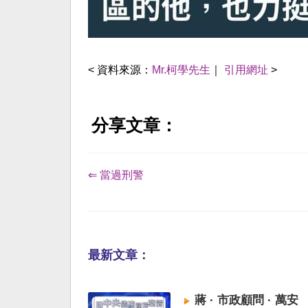
< 資料來源：
Mr.柯學先生
｜
引用網址
>
分享文章：
⇐ 當過刑警
最新文章：
蔣 · 市政顧問 · 萬安