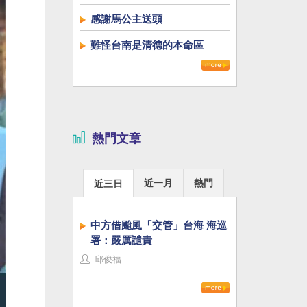
感謝馬公主送頭
難怪台南是清德的本命區
熱門文章
近一月
熱門
近三日
中方借颱風「交管」台海 海巡
署：嚴厲譴責
邱俊福