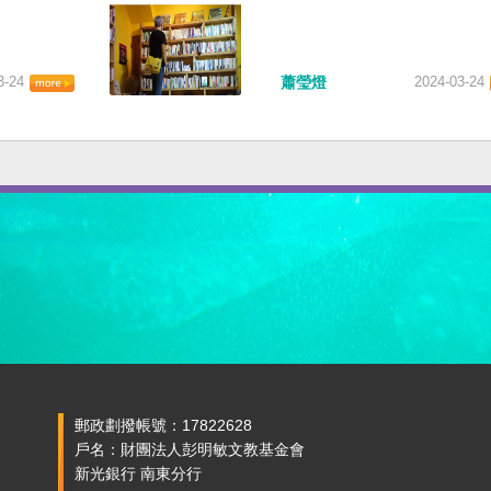
3-24
蕭瑩燈
2024-03-24
郵政劃撥帳號：17822628
戶名：財團法人彭明敏文教基金會
新光銀行 南東分行