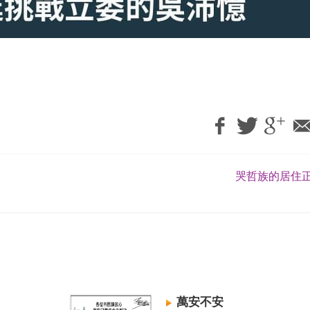
哭哲族的居住正
萬安不安