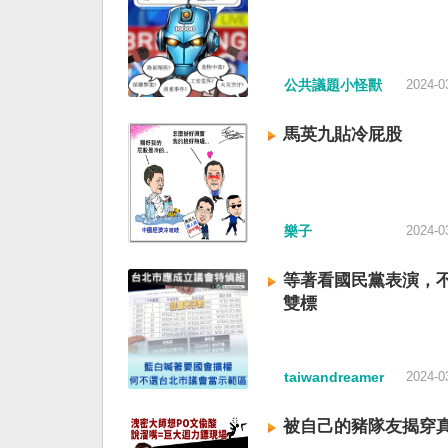
公共議題小怪獸
2024-0
馬英九貼冷屁股
樂子
2024-0
等著看國民黨表演，
雙標
taiwandreamer
2024-0
被自己的豬隊友揭穿