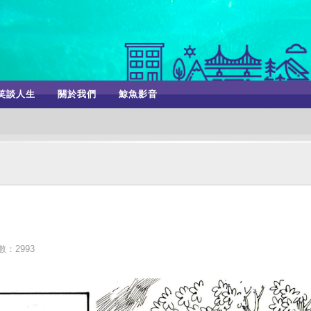
笑談人生
關於我們
鯨魚影音
：2993