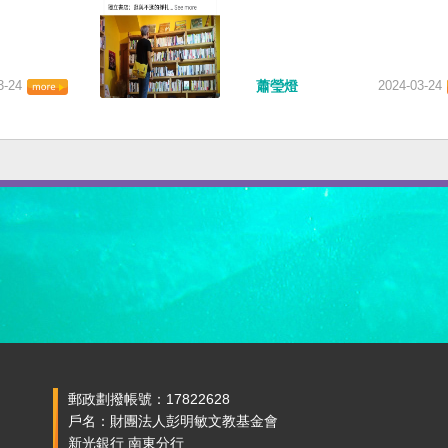
3-24
蕭瑩燈
2024-03-24
郵政劃撥帳號：17822628
戶名：財團法人彭明敏文教基金會
新光銀行 南東分行