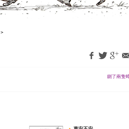
>
鍘了兩隻蟑
萬安不安