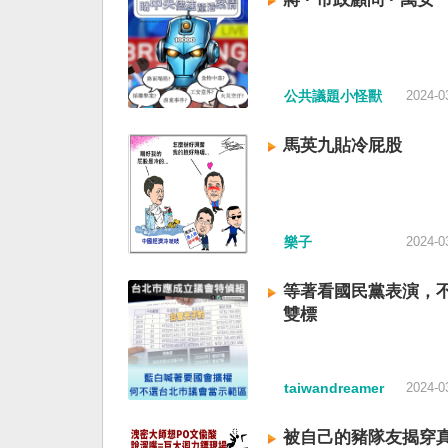
公共議題小怪獸
2024-0
馬英九貼冷屁股
樂子
2024-0
等著看國民黨表演，
雙標
taiwandreamer
2024-0
被自己的豬隊友揭穿