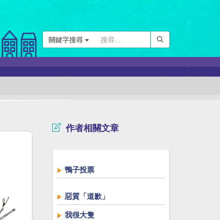
關鍵字搜尋
作者相關文章
鴨子投票
惡質「道歉」
我很大隻