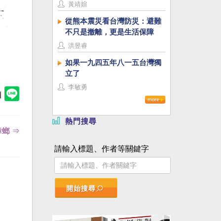
黃靖媗
從熊本震災看台灣防災：避難
不只是撤離，更是生活保障
洪昱睿
如果一九四五年八一五台灣獨
立了
李敏勇
熱門搜尋
螂 ⇒
請輸入標題、作者等關鍵字
開始搜尋