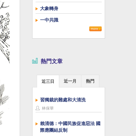
大象轉身
一中共識
熱門文章
近一月
熱門
近三日
習獨裁的難處和大清洗
林保華
賴清德：中國民族促進惡法 國
際應團結反制