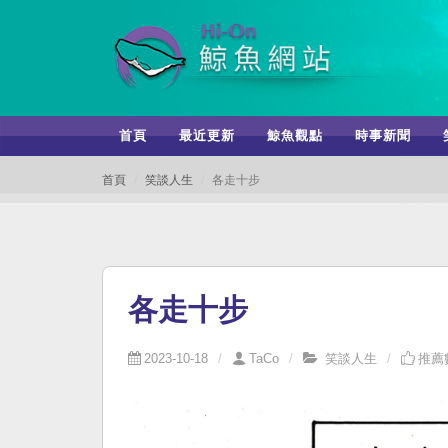
首頁
最近更新
鯨魚觀點
時事新聞
首頁
笑談人生
各走十步
各走十步
2023-10-18
TaCo
笑談人生
推薦數