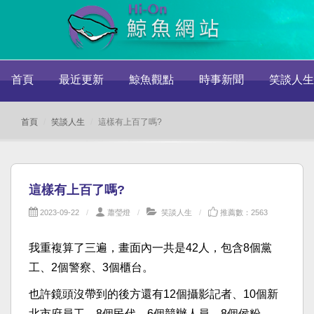
首頁
最近更新
鯨魚觀點
時事新聞
笑談人生
首頁
笑談人生
這樣有上百了嗎?
這樣有上百了嗎?
2023-09-22
蕭瑩燈
笑談人生
推薦數：2563
我重複算了三遍，畫面內一共是42人，包含8個黨
工、2個警察、3個櫃台。
也許鏡頭沒帶到的後方還有12個攝影記者、10個新
北市府員工、8個民代、6個競辦人員、8個侯粉。