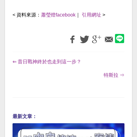
< 資料來源：
蕭瑩燈facebook
｜
引用網址
>
⇐ 昔日戰神終於也走到這一步？
特斯拉 ⇒
最新文章：