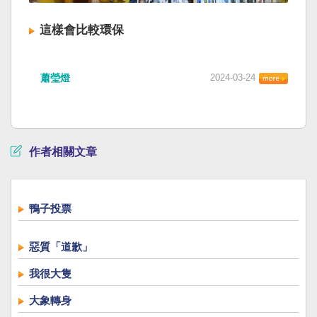
這樣會比較環保
蕭瑩燈
2024-03-24
作者相關文章
鴨子投票
惡質「道歉」
我很大隻
大象轉身