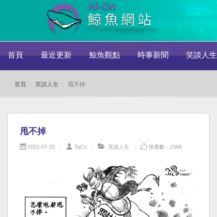
首頁
最近更新
鯨魚觀點
時事新聞
笑談人生
首頁
笑談人生
甩不掉
甩不掉
2023-07-20
TaCo
笑談人生
推薦數：2368