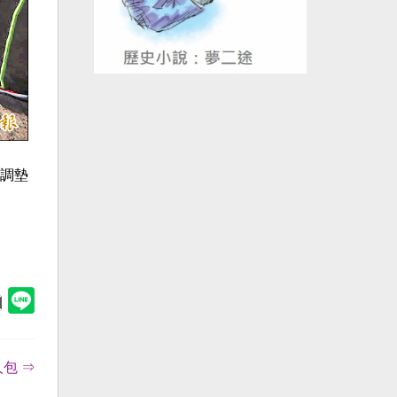
調墊
包 ⇒