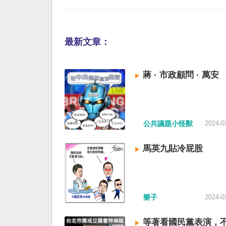
最新文章：
蔣 · 市政顧問 · 萬安
公共議題小怪獸
2024-0
馬英九貼冷屁股
樂子
2024-0
等著看國民黨表演，