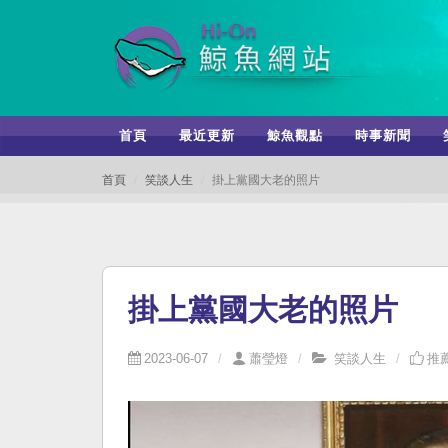
首頁
最近更新
鯨魚觀點
時事新聞
首頁
笑談人生
掛上黨國大老的照片
掛上黨國大老的照片
2023-06-07
蕭瑩燈
笑談人生
推薦