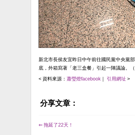
新北市長侯友宜昨日中午前往國民黨中央黨部
底，外箱寫著「老三盒餐」引起一陣議論。（
< 資料來源：
蕭瑩燈facebook
｜
引用網址
>
分享文章：
⇐ 拖延了22天！