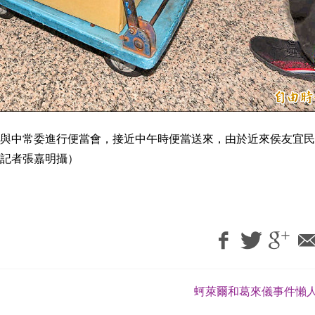
與中常委進行便當會，接近中午時便當送來，由於近來侯友宜民
記者張嘉明攝）
蚵萊爾和葛來儀事件懶人