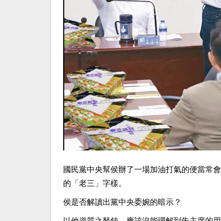
國民黨中央幫侯辦了一場加油打氣的便當常會
的「老三」字樣。
侯是否解讀出黨中央委婉的暗示？
以他資質之駑鈍，應該沒能理解到朱主席的用