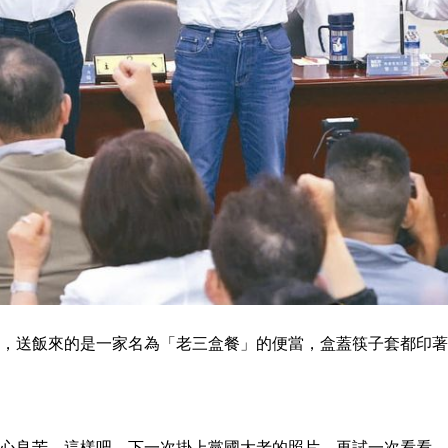
，送飯來的是一家名為「老三盒餐」的便當，盒蓋筷子套都印著
心良苦。這樣吧，下一次掛上黨國大老的照片，再試一次看看。