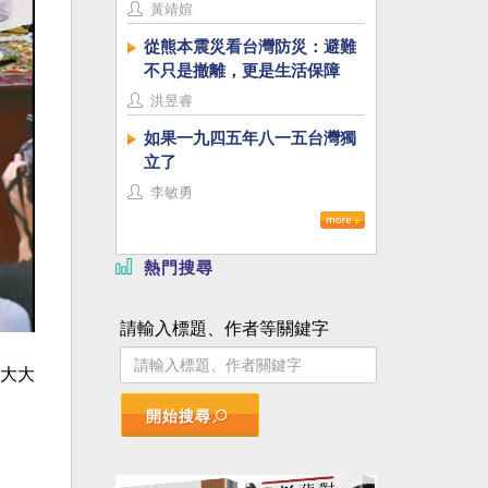
黃靖媗
從熊本震災看台灣防災：避難
不只是撤離，更是生活保障
洪昱睿
如果一九四五年八一五台灣獨
立了
李敏勇
熱門搜尋
請輸入標題、作者等關鍵字
大大
開始搜尋