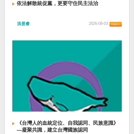
依法解散統促黨，更要守住民主法治
洪昱睿
2026-08-03
《台灣人的血統定位、自我認同、民族意識》
—凝聚共識，建立台灣國族認同