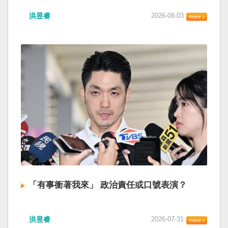
洪昱睿
2026-08-03
「有事衝著我來」 政治責任或口號表演？
洪昱睿
2026-07-31