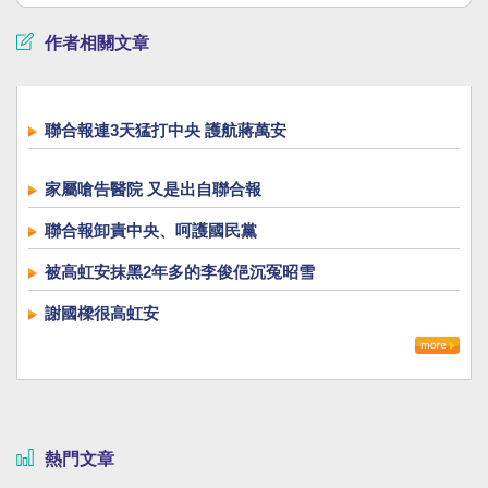
作者相關文章
聯合報連3天猛打中央 護航蔣萬安
家屬嗆告醫院 又是出自聯合報
聯合報卸責中央、呵護國民黨
被高虹安抹黑2年多的李俊俋沉冤昭雪
謝國樑很高虹安
熱門文章