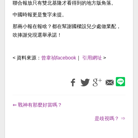
聯合報放只有雙北基隆才看得到的地方版角落。
中國時報更是隻字未提。
那兩小報在報啥？都在幫謝國樑設兒少處做業配，
吹捧謝兌現選舉承諾！
< 資料來源：
曾韋禎facebook
｜
引用網址
>
⇐ 戰神有那麼好當嗎？
是歧視嗎？ ⇒