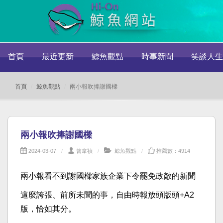
首頁
最近更新
鯨魚觀點
時事新聞
笑談人生
首頁
鯨魚觀點
兩小報吹捧謝國樑
兩小報吹捧謝國樑
2024-03-07
曾韋禎
鯨魚觀點
推薦數：4914
兩小報看不到謝國樑家族企業下令罷免政敵的新聞
這麼誇張、前所未聞的事，自由時報放頭版頭+A2
版，恰如其分。