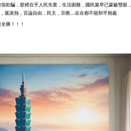
虛假欺騙，那裡在乎人民失業，生活困難，國民黨早已蒙蔽雙眼
黨派熱，言論自由，民主，宗教....在在都不能和平相處
獲全勝！！！