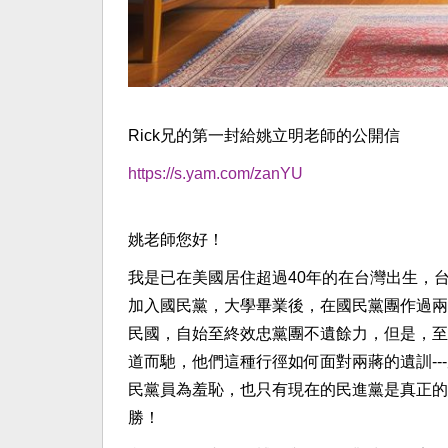
Rick兄的第一封給姚立明老師的公開信
https://s.yam.com/zanYU
姚老師您好！
我是已在美國居住超過40年的在台灣出生，
加入國民黨，大學畢業後，在國民黨團作過兩
民國，自始至終效忠黨團不遺餘力，但是，至
道而馳，他們這種行徑如何面對兩蔣的遺訓-
民黨員為羞恥，也只有現在的民進黨是真正的
勝！