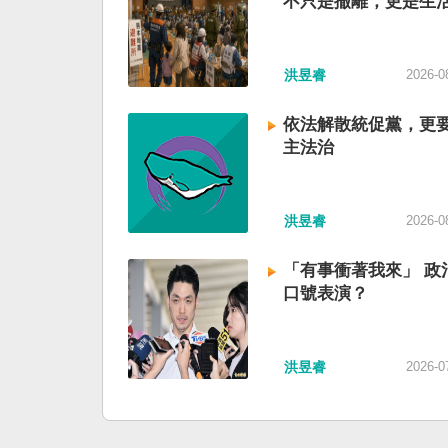
不只是撤離，更是生
洪昱睿
2026-0
依法解散統促黨，更
主法治
洪昱睿
2026-0
「有事衝著我來」 政
口號表演？
洪昱睿
2026-0