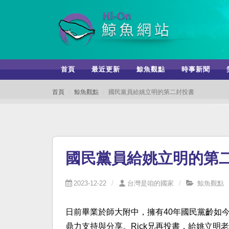
首頁
最近更新
鯨魚觀點
時事新聞
首頁
鯨魚觀點
國民黨員給姚立明的第二封投書
國民黨員給姚立明的第
2023-12-22
台灣是咱的國家
鯨魚觀點
日前畢業於師大附中，擁有40年國民黨齡如今
鼎力支持與分享。Rick兄再投書，給姚立