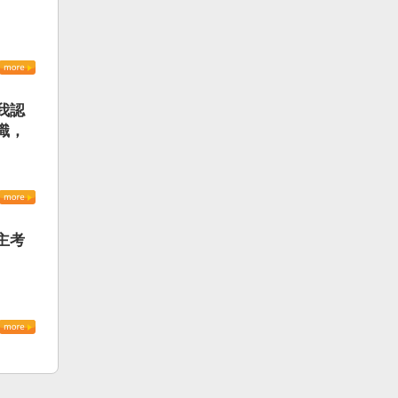
我認
識，
主考