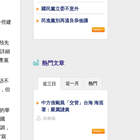
國民黨立委不意外
民進黨別再溫良恭儉讓
一些建
預先
詳細
產黨
熱門文章
。
語不
近一月
熱門
近三日
，但
中方借颱風「交管」台海 海巡
署：嚴厲譴責
前的華
邱俊福
國
調，
‘親