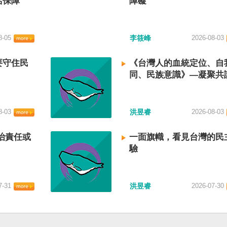
活保障
障礙
8-05
李筱峰
2026-08-03
要守住民
《台灣人的血統定位、自
同、民族意識》—凝聚共
建立台灣國族認同
8-03
洪昱睿
2026-08-03
治責任或
一面旗幟，看見台灣的民
驗
7-31
洪昱睿
2026-07-30