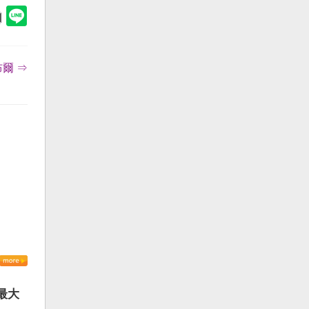
爾 ⇒
最大