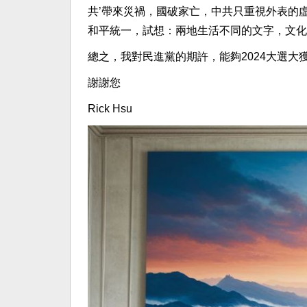
共’帶來災禍，國破家亡，中共只重視外表的
和平統一，試想：兩地生活不同的文字，文化，
總之，我對民進黨的期許，能夠2024大選大
謝謝您
Rick Hsu