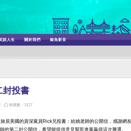
笑談人生
關於我們
鯨魚影音
二封投書
推薦數：3127
旅居美國的資深黨員Rick兄投書：給姚老師的公開信，感謝網
明老師的第二封公開信，希望能提供意見幫民進黨贏得這次勝選。