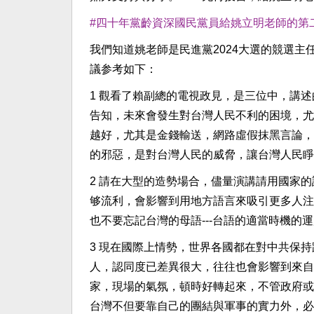
#四十年黨齡資深國民黨員給姚立明老師的第
我們知道姚老師是民進黨2024大選的競選
議参考如下：
1 觀看了賴副總的電視政見，是三位中，講
告知，未來會發生對台灣人民不利的困境，尤
越好，尤其是金錢輸送，網路虛假抹黑言論，或其
的邪惡，是對台灣人民的威脅，讓台灣人民睜
2 請在大型的造勢場合，儘量演講請用國家的
够流利，會影響到用地方語言來吸引更多人注
也不要忘記台灣的母語---台語的適當時機的
3 現在國際上情勢，世界各國都在對中共保
人，認同度已差異很大，往往也會影響到來自
家，現場的氣氛，頓時好轉起來，不管政府或
台灣不但要靠自己的團結與軍事的實力外，必須