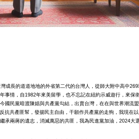
台灣成長的道道地地的外省第二代的台灣人，從師大附中高中269
年事情，自1982年來美留學，也不忘記在紐約示威遊行，來保
今國民黨暗渡陳娼與共產黨勾結，出賣台灣，在在與世界潮流盟
--反抗共產匪幫，發揚民主自由，干願作共產黨的走狗，我現在
繼承兩蔣的遺志，消滅萬惡的共匪，我為民進黨加油，2024大