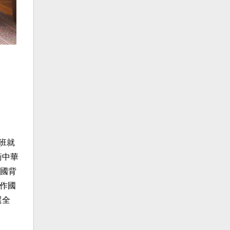
班就
衛中華
國背
以作國
選全