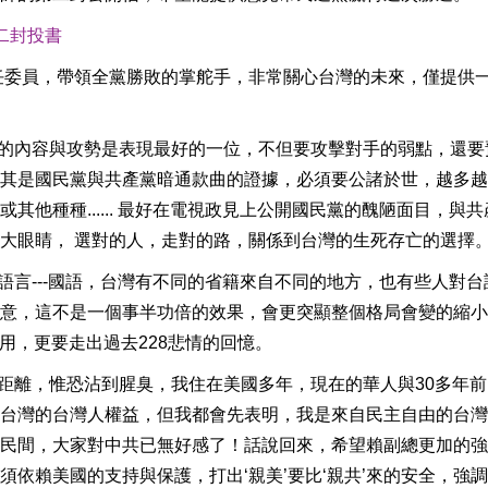
二封投書
主任委員，帶領全黨勝敗的掌舵手，非常關心台灣的未來，僅提供
述的內容與攻勢是表現最好的一位，不但要攻擊對手的弱點，還要
其是國民黨與共產黨暗通款曲的證據，必須要公諸於世，越多越
他種種...... 最好在電視政見上公開國民黨的醜陋面目，與共
大眼睛， 選對的人，走對的路，關係到台灣的生死存亡的選擇
語言---國語，台灣有不同的省籍來自不同的地方，也有些人對台
意，這不是一個事半功倍的效果，會更突顯整個格局會變的縮小
運用，更要走出過去228悲情的回憶。
持距離，惟恐沾到腥臭，我住在美國多年，現在的華人與30多年
台灣的台灣人權益，但我都會先表明，我是來自民主自由的台灣
民間，大家對中共已無好感了！話說回來，希望賴副總更加的強
依賴美國的支持與保護，打出‘親美’要比‘親共’來的安全，強調