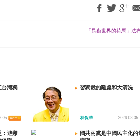
「昆蟲世界的荷馬」法布
五台灣獨
習獨裁的難處和大清洗
8-05
林保華
2026-08-05
災：避難
國共兩黨是中國民主化的