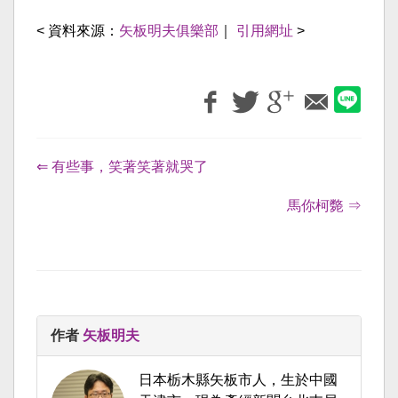
< 資料來源：
矢板明夫俱樂部
｜
引用網址
>
⇐ 有些事，笑著笑著就哭了
馬你柯斃 ⇒
作者
矢板明夫
日本栃木縣矢板市人，生於中國