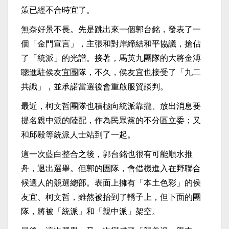
策已經不合時宜了。
無奈好景不長。先是跳出來一個郭台銘，發表了一
個「金門宣言」，主張和對岸締結和平協議，搶佔
了「統派」的光譜。接著，馬英九團隊的大將金溥
聰進駐侯友宜團隊，不久，侯友宜也接受了「九二
共識」，並承諾當選後會重啟服貿談判。
最近，柯文哲團隊也積極向統派靠攏、放出消息要
提名親中派的陸配，作為民眾黨的不分區立委；又
和邱毅等統派人士站到了一起。
這一次藍白整合之後，郭台銘也很有可能順水推
舟，退出選舉。但郭的團隊，會借機進入在野聯合
候選人的競選總部。表面上擁有「本土色彩」的侯
友宜、柯文哲，雖然被抬到了轎子上，但下面的團
隊，將被「統派」和「親中派」架空。