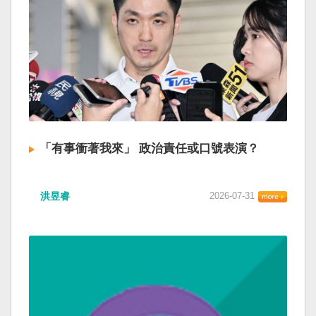
「有事衝著我來」 政治責任或口號表演？
洪昱睿
2026-07-31