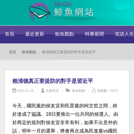
首頁
最近更新
鯨魚觀點
時事新聞
笑談人生
首頁
鯨魚觀點
賴清德真正要提防的對手是習近平
賴清德真正要提防的對手是習近平
2023-11-15
矢板明夫
鯨魚觀點
推薦數：2072
今天，國民黨的侯友宜和民眾黨的柯文哲之間，終
於達成了協議。18日要推出一位共同的候選人。由
於商定的規則對侯友宜非常有利，如果不出意外的
話，明年一月的選舉，將會再次成為民進黨vs國民