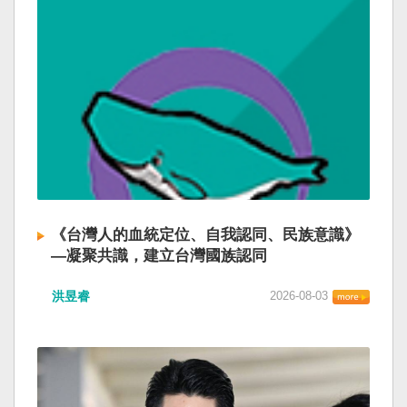
《台灣人的血統定位、自我認同、民族意識》
—凝聚共識，建立台灣國族認同
洪昱睿
2026-08-03