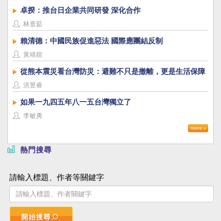
卓揆：推台日企業共同研發 深化合作
林薏茹
賴清德：中國民族促進惡法 國際應團結反制
黃靖媗
從熊本震災看台灣防災：避難不只是撤離，更是生活保障
洪昱睿
如果一九四五年八一五台灣獨立了
李敏勇
熱門搜尋
請輸入標題、作者等關鍵字
開始搜尋