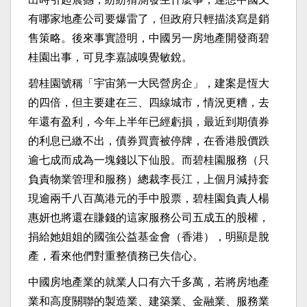
有哪家地產公司要爆雷了，但政府只輕描淡寫是銷
售策略。後來事實證明，中國另一房地產開發商碧
桂園出事，可見李嘉誠嗅覺敏銳。
碧桂園號稱「宇宙第一大民營房企」，建案是恆大
的四倍，但主要建在三、四線城市，情況更糟，去
年還有盈利，今年上半年已經虧損，最近到期債券
的利息已繳不出，債券買賣被停牌，在香港股價跌
逾七成而成為一塊錢以下仙股。而碧桂園服務（只
負責物業管理和服務）總裁李長江，上個月減持套
現逾兩千八百萬港元的手中股票，碧桂園負責人楊
惠妍也將還在賺錢的這家服務公司五成五的股權，
捐給她姐姐的國強公益基金會（香港），明顯是脫
產，看來他們對重整債務已失信心。
中國房地產業的就業人口有六千多萬，若將房地產
業和高度關聯的製造業、建築業、金融業、服務業