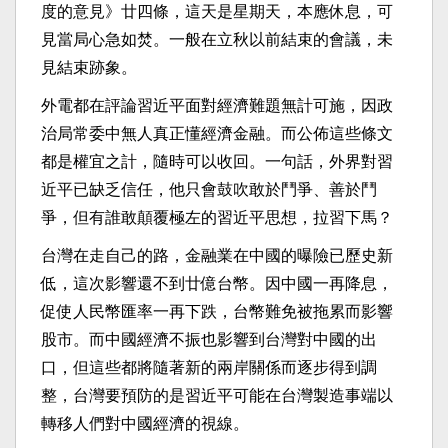
度的意見》廿四條，這天是星期天，本應休息，可
見當局心急如焚。一般在立秋以前結束的會議，未
見結束跡象。
外電都在評論習近平面對經濟難題無計可施，因政
治局常委中無人真正懂經濟金融。而公佈這些條文
都是權宜之計，隨時可以收回。一句話，外界對習
近平已缺乏信任，他只會鼓吹敢於鬥爭、善於鬥
爭，但有誰敢顛覆極左的習近平思想，拉習下馬？
台灣在走自己的路，金融業在中國的曝險已歷史新
低，這次影響還不到廿億台幣。因中國一再降息，
促使人民幣匯率一再下跌，台幣難免被拖累而影響
股市。而中國經濟不振也影響到台灣對中國的出
口，但這些都將隨著新的兩岸關係而逐步得到調
整，台灣要預防的是習近平可能在台灣製造事端以
轉移人們對中國經濟的視線。