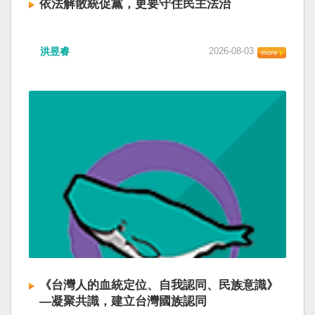
依法解散統促黨，更要守住民主法治
洪昱睿
2026-08-03
《台灣人的血統定位、自我認同、民族意識》
—凝聚共識，建立台灣國族認同