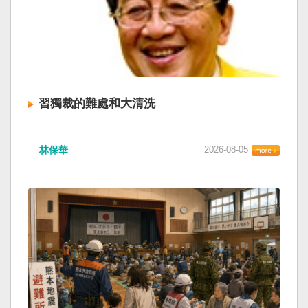
習獨裁的難處和大清洗
林保華
2026-08-05