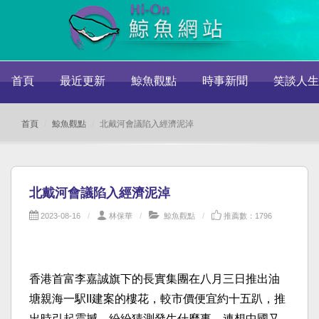
首頁
最近更新
鯨魚觀點
時事新聞
笑談人生
首頁
鯨魚觀點
北戴河會議陷入經濟泥淖
北戴河會議陷入經濟泥淖
2023-08-16
林保華
鯨魚觀點
推薦數：1796
香港首富李嘉誠旗下的長實集團在八月三日推出油
塘親海一駅II建案的樓花，較市價便宜約十五趴，推
出時引起震撼，紛紛猜測發生什麼事，連想中國又