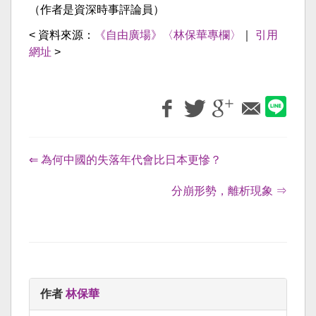
（作者是資深時事評論員）
< 資料來源：
《自由廣場》〈林保華專欄〉
｜
引用
網址
>
⇐ 為何中國的失落年代會比日本更慘？
分崩形勢，離析現象 ⇒
作者
林保華