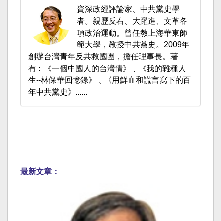
資深政經評論家、中共黨史學
者。親歷反右、大躍進、文革各
項政治運動。曾任教上海華東師
範大學，教授中共黨史。2009年
創辦台灣青年反共救國團，擔任理事長。著
有﹕《一個中國人的台灣情》﹑《我的雜種人
生--林保華回憶錄》﹑《用鮮血和謊言寫下的百
年中共黨史》......
最新文章：