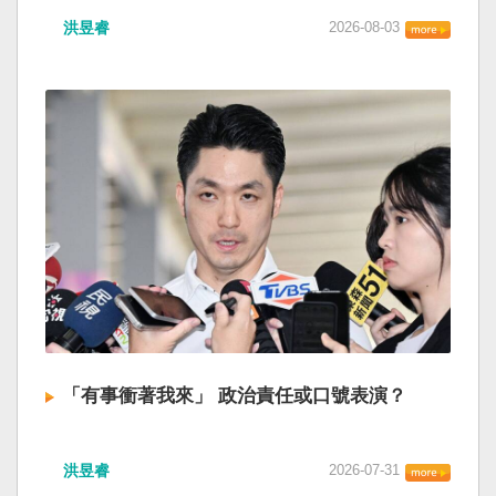
洪昱睿
2026-08-03
「有事衝著我來」 政治責任或口號表演？
洪昱睿
2026-07-31