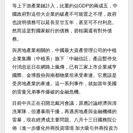
等上下游產業鏈計入，比重約佔GDP的兩成五，中
國政府對這些大企業的破產不可能置之不理，政府
也說明債務可以延長至廿五年，甚至可不付利息。
然而這是對國家銀行的債務，碧桂園還有對外債
務。
與房地產業相關的，中國最大資產管理公司的中植
企業集團（中植系）旗下「中融信託」產品暫停兌
付消息近日在網路上瘋傳，已有三家上市企業咸亨
國際、金博股份與南都物業坦承受牽連。它應該是
受房地產業的牽連。這一系列事件，就如當年美國
的雷曼兄弟事件爆破的金融危機。
目前中共正在召開北戴河會議，原應討論經濟與清
洗軍隊，但遭暴雨干擾，再遇房地產與金融機構的
雷暴，現在經濟成主要問題。八月十三日國務院公
佈《進一步優化外商投資環境 加大吸引外商投資力