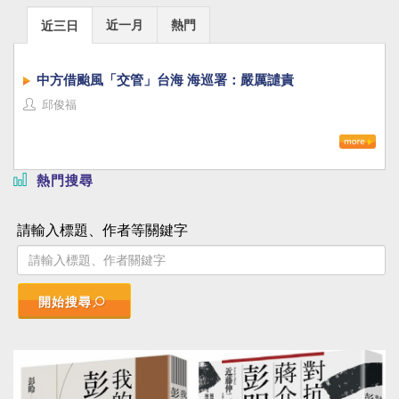
近一月
熱門
近三日
中方借颱風「交管」台海 海巡署：嚴厲譴責
邱俊福
熱門搜尋
請輸入標題、作者等關鍵字
開始搜尋