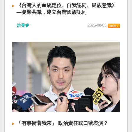
《台灣人的血統定位、自我認同、民族意識》
—凝聚共識，建立台灣國族認同
洪昱睿
2026-08-03
「有事衝著我來」 政治責任或口號表演？