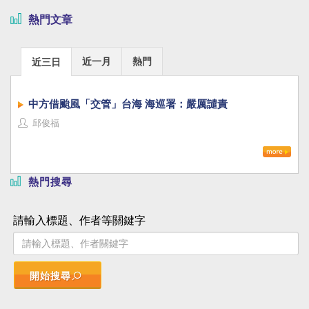
熱門文章
近一月
熱門
近三日
中方借颱風「交管」台海 海巡署：嚴厲譴責
邱俊福
熱門搜尋
請輸入標題、作者等關鍵字
開始搜尋