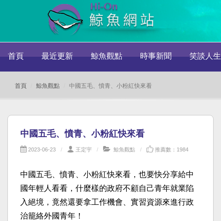
首頁
最近更新
鯨魚觀點
時事新聞
笑談人生
首頁
鯨魚觀點
中國五毛、憤青、小粉紅快來看
中國五毛、憤青、小粉紅快來看
2023-06-23
王定宇
鯨魚觀點
推薦數：1984
中國五毛、憤青、小粉紅快來看，也要快分享給中
國年輕人看看，什麼樣的政府不顧自己青年就業陷
入絕境，竟然還要拿工作機會、實習資源來進行政
治籠絡外國青年！