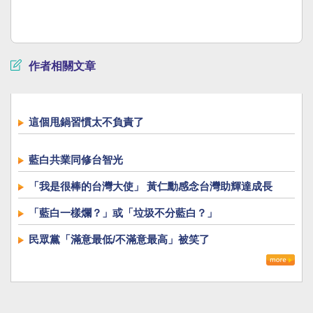
作者相關文章
這個甩鍋習慣太不負責了
藍白共業同修台智光
「我是很棒的台灣大使」 黃仁勳感念台灣助輝達成長
「藍白一樣爛？」或「垃圾不分藍白？」
民眾黨「滿意最低/不滿意最高」被笑了