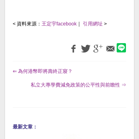
< 資料來源：
王定宇facebook
｜
引用網址
>
⇐ 為何港幣即將壽終正寢？
私立大專學費減免政策的公平性與前瞻性 ⇒
最新文章：