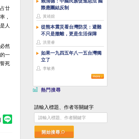
賴清德：中國民族促進惡法 國
際應團結反制
占廿
黃靖媗
占率，
是人
從熊本震災看台灣防災：避難
不只是撤離，更是生活保障
洪昱睿
必然
如果一九四五年八一五台灣獨
的一
立了
誓死
李敏勇
熱門搜尋
請輸入標題、作者等關鍵字
開始搜尋