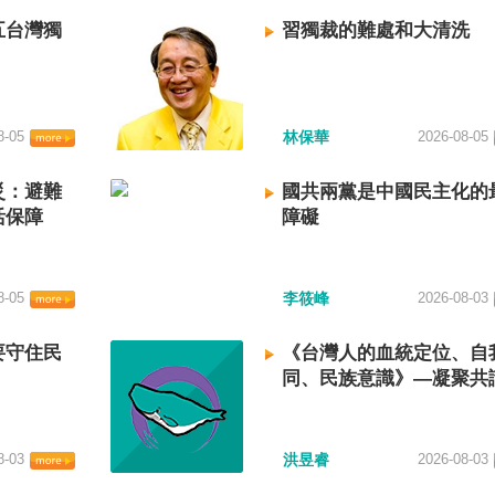
五台灣獨
習獨裁的難處和大清洗
8-05
林保華
2026-08-05
災：避難
國共兩黨是中國民主化的
活保障
障礙
8-05
李筱峰
2026-08-03
要守住民
《台灣人的血統定位、自
同、民族意識》—凝聚共
建立台灣國族認同
8-03
洪昱睿
2026-08-03