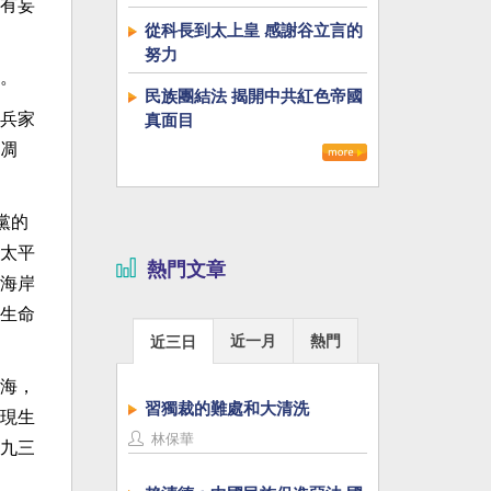
有妄
從科長到太上皇 感謝谷立言的
努力
。
民族團結法 揭開中共紅色帝國
兵家
真面目
凋
黨的
太平
熱門文章
海岸
生命
近一月
熱門
近三日
海，
習獨裁的難處和大清洗
現生
林保華
九三