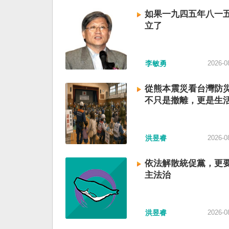
如果一九四五年八一
立了
李敏勇
2026-0
從熊本震災看台灣防
不只是撤離，更是生
洪昱睿
2026-0
依法解散統促黨，更
主法治
洪昱睿
2026-0