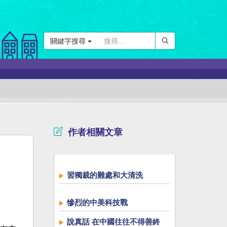
關鍵字搜尋
作者相關文章
習獨裁的難處和大清洗
慘烈的中美科技戰
說真話 在中國往往不得善終