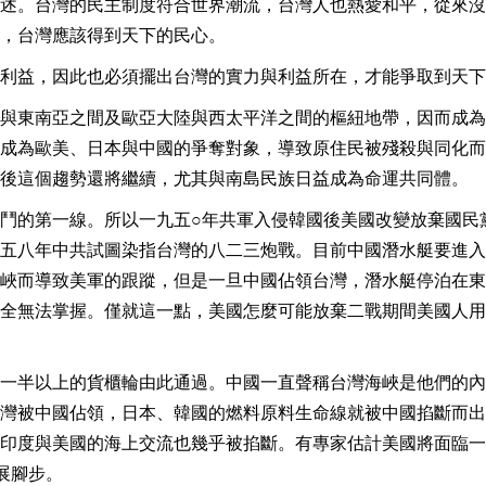
述。台灣的民主制度符合世界潮流，台灣人也熱愛和平，從來沒
，台灣應該得到天下的民心。
利益，因此也必須擺出台灣的實力與利益所在，才能爭取到天下
與東南亞之間及歐亞大陸與西太平洋之間的樞紐地帶，因而成為
成為歐美、日本與中國的爭奪對象，導致原住民被殘殺與同化而
後這個趨勢還將繼續，尤其與南島民族日益成為命運共同體。
鬥的第一線。所以一九五○年共軍入侵韓國後美國改變放棄國民
五八年中共試圖染指台灣的八二三炮戰。目前中國潛水艇要進入
峽而導致美軍的跟蹤，但是一旦中國佔領台灣，潛水艇停泊在東
全無法掌握。僅就這一點，美國怎麼可能放棄二戰期間美國人用
一半以上的貨櫃輪由此通過。中國一直聲稱台灣海峽是他們的內
灣被中國佔領，日本、韓國的燃料原料生命線就被中國掐斷而出
印度與美國的海上交流也幾乎被掐斷。有專家估計美國將面臨一
展腳步。