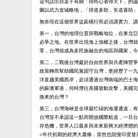
這句話出自孟子有關「得民心者得天下」的論
圖以武力攻城略地，「得道多助，失道寡助」
無奈現在這個世界盜跖橫行而必須講實力、講
第一，台灣的地理位置與戰略地位，在東北亞
必爭之地。在世界出現海上強權之後，台灣就
零，台灣就成為多民族融合的地區與國家，今
第二，二戰後台灣處於自由世界與共產陣營爭
政策轉而幫助國民黨固守台灣，更經歷了一九
洋直趨美國西岸，必須通過台灣南端的巴士海
的蘇澳軍港，何時潛往美國發動攻擊，美國完
換來的台灣？
第三，台灣海峽是全球最忙碌的海運通道，有
台灣並不承認這一點而開放國際航道，一旦台
存危機，世界人口最多與未來新興大經濟體的
○年代初期的經濟大蕭條，當然也阻慢印度發