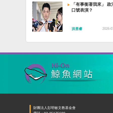
「有事衝著我來」 政
口號表演？
洪昱睿
2026-0
財團法人彭明敏文教基金會