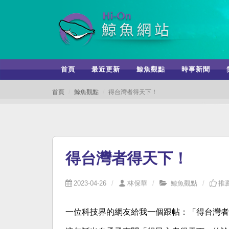
首頁
最近更新
鯨魚觀點
時事新聞
首頁
鯨魚觀點
得台灣者得天下！
得台灣者得天下！
2023-04-26
林保華
鯨魚觀點
推薦
一位科技界的網友給我一個跟帖：「得台灣者