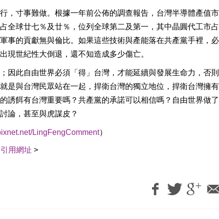
行，寸事難做。根據一年前公佈的調查報告，台灣半導體產值市
別占全球廿七％及廿％，位列全球第二及第一，其中晶圓代工市
軍事的貢獻無與倫比。如果這些技術與產能落在共產黨手裡，必
出現世紀性大倒退，還不知造成多少傷亡。
；因此自由世界必須「得」台灣，才能延續與發展生命力，否則
就是與台灣民眾站在一起，捍衛台灣的獨立地位，捍衛台灣擁有
的誘餌有台灣重要嗎？共產黨的承諾可以相信嗎？自由世界做了
討論，甚至與虎謀皮？
g.pixnet.net/LingFengComment
）
｜
引用網址
>