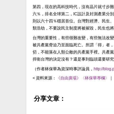
第四，現在的高科技時代，沒有晶片就寸步難
六％，排名全球第二，IC設計及封測產業分
則以六十四％穩居首位。台灣對經濟、民生、
類浩劫，不要說民主制度將被摧毀，民生也將
台灣的重要性，有些很難改變，有些無法改變
被共產黨脅迫乃至面臨死亡。所謂「得」者，
切，不能落在人類公敵的共產黨手裡。共產黨
捍衛台灣的決定沒有？還是事到臨頭還要研究
（作者林保華為資深時事評論員，
http://blo
< 資料來源：
《自由廣場》〈林保華專欄〉
分享文章：