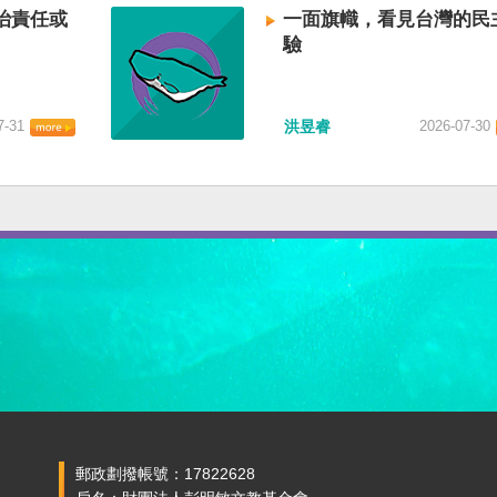
治責任或
一面旗幟，看見台灣的民
驗
7-31
洪昱睿
2026-07-30
郵政劃撥帳號：17822628