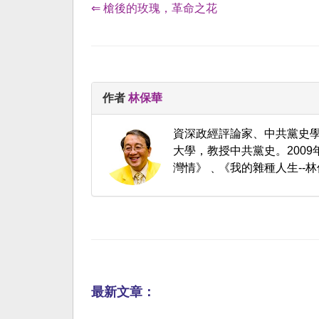
⇐ 槍後的玫瑰，革命之花
作者
林保華
資深政經評論家、中共黨史
大學，教授中共黨史。200
灣情》﹑《我的雜種人生--林
最新文章：