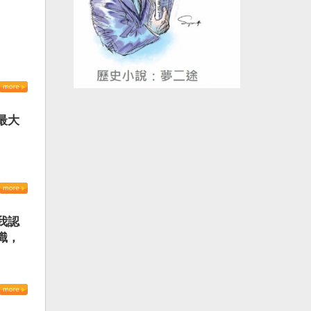
最大
我認
識，