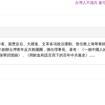
台灣人不識共 最可
學者。親歷反右、大躍進、文革各項政治運動。曾任教上海華東
9年創辦台灣青年反共救國團，擔任理事長。著有﹕《一個中國人
保華回憶錄》﹑《用鮮血和謊言寫下的百年中共黨史》......