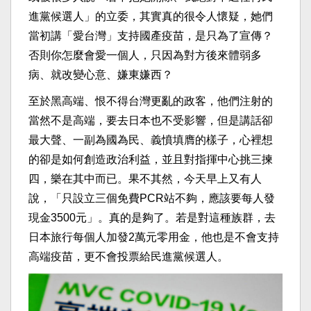
進黨候選人」的立委，其實真的很令人懷疑，她們
當初講「愛台灣」支持國產疫苗，是只為了宣傳？
否則你怎麼會愛一個人，只因為對方後來體弱多
病、就改變心意、嫌東嫌西？
至於黑高端、恨不得台灣更亂的政客，他們注射的
當然不是高端，要去日本也不受影響，但是講話卻
最大聲、一副為國為民、義憤填膺的樣子，心裡想
的卻是如何創造政治利益，並且對指揮中心挑三揀
四，樂在其中而已。果不其然，今天早上又有人
說，「只設立三個免費PCR站不夠，應該要每人發
現金3500元」。真的是夠了。若是對這種族群，去
日本旅行每個人加發2萬元零用金，他也是不會支持
高端疫苗，更不會投票給民進黨候選人。