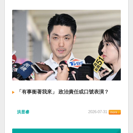
「有事衝著我來」 政治責任或口號表演？
洪昱睿
2026-07-31