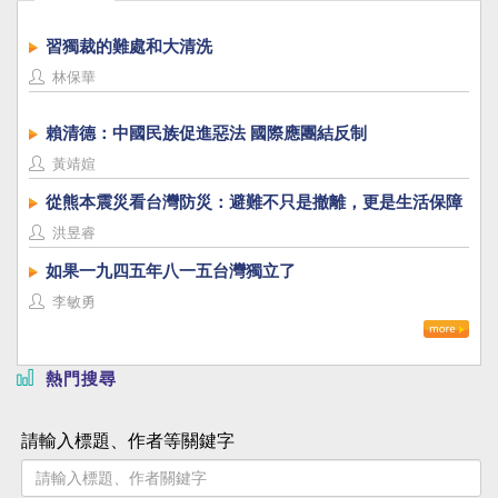
習獨裁的難處和大清洗
林保華
賴清德：中國民族促進惡法 國際應團結反制
黃靖媗
從熊本震災看台灣防災：避難不只是撤離，更是生活保障
洪昱睿
如果一九四五年八一五台灣獨立了
李敏勇
熱門搜尋
請輸入標題、作者等關鍵字