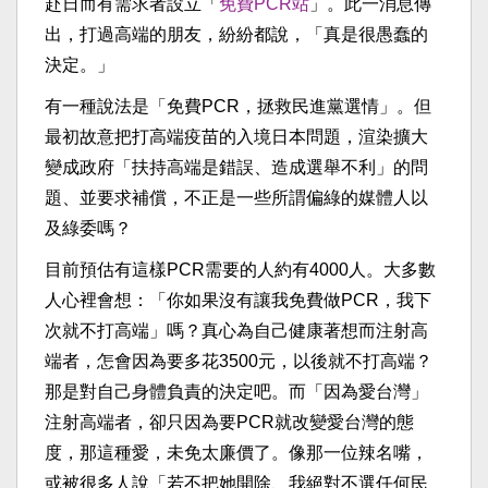
赴日而有需求者設立「
免費PCR站
」。此一消息傳
出，打過高端的朋友，紛紛都說，「真是很愚蠢的
決定。」
有一種說法是「免費PCR，拯救民進黨選情」。但
最初故意把打高端疫苗的入境日本問題，渲染擴大
變成政府「扶持高端是錯誤、造成選舉不利」的問
題、並要求補償，不正是一些所謂偏綠的媒體人以
及綠委嗎？
目前預估有這樣PCR需要的人約有4000人。大多數
人心裡會想：「你如果沒有讓我免費做PCR，我下
次就不打高端」嗎？真心為自己健康著想而注射高
端者，怎會因為要多花3500元，以後就不打高端？
那是對自己身體負責的決定吧。而「因為愛台灣」
注射高端者，卻只因為要PCR就改變愛台灣的態
度，那這種愛，未免太廉價了。像那一位辣名嘴，
或被很多人說「若不把她開除、我絕對不選任何民