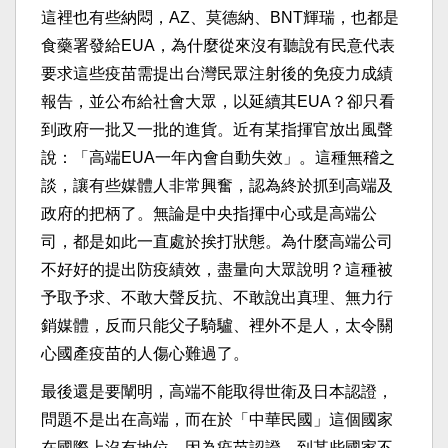
這裡也有些納悶，AZ、莫德納、BNT輝瑞，也都是
食藥署發給EUA，為什麼從來沒有聽說有民意代表
要求這些疫苗需提出台灣民眾注射後的免疫力成績
報告，並公布給社會大眾，以延續其EUA？卻只看
到政府一批又一批的進貨。近有某指揮官放出風聲
說：「高端EUA一年內會自動失效」。這種無稽之
談，讓有些媒體人非常興奮，認為終於抓到高端及
政府的把柄了。無論是中央指揮中心或是高端公
司，都是如此一直處於挨打狀態。為什麼高端公司
不好好的提出防疫績效，盡量向大眾說明？這種被
予取予求、不敢大聲反抗、不敢說出真理、無力行
銷媒體，反而只能父子騎驢、裡外不是人，太令關
心國產疫苗的人傷心難過了。
最後還是要闡明，高端不能取得世衛及日本認證，
問題不是出在高端，而在於「中華民國」這個國家
在國際上沒有地位。因為疫苗認證，到某些國家不