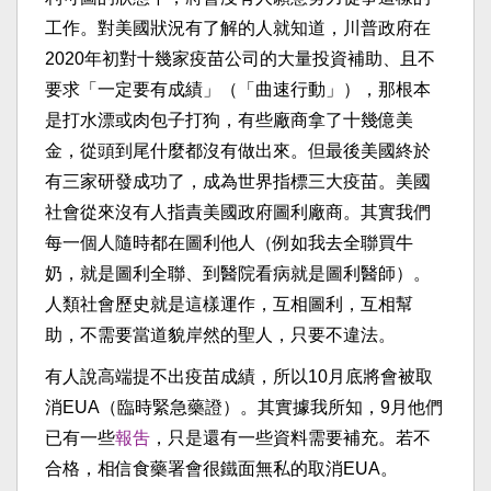
工作。對美國狀況有了解的人就知道，川普政府在
2020年初對十幾家疫苗公司的大量投資補助、且不
要求「一定要有成績」（「曲速行動」），那根本
是打水漂或肉包子打狗，有些廠商拿了十幾億美
金，從頭到尾什麼都沒有做出來。但最後美國終於
有三家研發成功了，成為世界指標三大疫苗。美國
社會從來沒有人指責美國政府圖利廠商。其實我們
每一個人隨時都在圖利他人（例如我去全聯買牛
奶，就是圖利全聯、到醫院看病就是圖利醫師）。
人類社會歷史就是這樣運作，互相圖利，互相幫
助，不需要當道貌岸然的聖人，只要不違法。
有人說高端提不出疫苗成績，所以10月底將會被取
消EUA（臨時緊急藥證）。其實據我所知，9月他們
已有一些
報吿
，只是還有一些資料需要補充。若不
合格，相信食藥署會很鐵面無私的取消EUA。