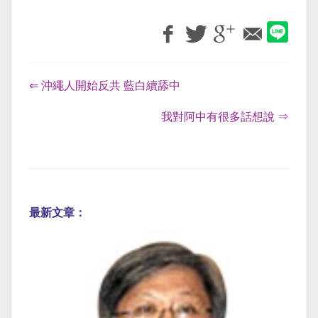
⇐ 沖繩人開始反共 藍白續舔中
我對阿中有很多話想說 ⇒
最新文章：