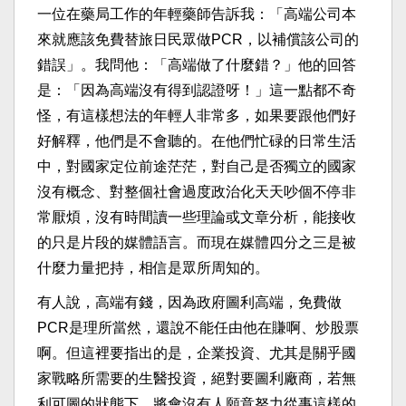
一位在藥局工作的年輕藥師告訴我：「高端公司本
來就應該免費替旅日民眾做PCR，以補償該公司的
錯誤」。我問他：「高端做了什麼錯？」他的回答
是：「因為高端沒有得到認證呀！」這一點都不奇
怪，有這樣想法的年輕人非常多，如果要跟他們好
好解釋，他們是不會聽的。在他們忙碌的日常生活
中，對國家定位前途茫茫，對自己是否獨立的國家
沒有概念、對整個社會過度政治化天天吵個不停非
常厭煩，沒有時間讀一些理論或文章分析，能接收
的只是片段的媒體語言。而現在媒體四分之三是被
什麼力量把持，相信是眾所周知的。
有人說，高端有錢，因為政府圖利高端，免費做
PCR是理所當然，還說不能任由他在賺啊、炒股票
啊。但這裡要指出的是，企業投資、尤其是關乎國
家戰略所需要的生醫投資，絕對要圖利廠商，若無
利可圖的狀態下，將會沒有人願意努力從事這樣的