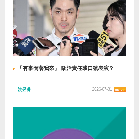
「有事衝著我來」 政治責任或口號表演？
洪昱睿
2026-07-31