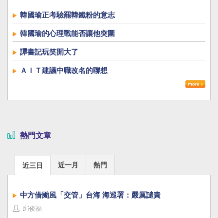
韓國瑜正考驗罷韓鐵粉的意志
韓國瑜的心理戰能否讓他突圍
譚書記玩笑開大了
ＡＩＴ建議中職改名的聯想
熱門文章
近一月
熱門
近三日
中方借颱風「交管」台海 海巡署：嚴厲譴責
邱俊福