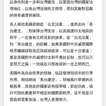
以身作則進一步和台灣建交，以鞏固台灣的國家法
理地位，以免台灣這個民主燈塔，受到其敵對惡鄰
的併吞威脅與摧毀。
吾人相信美國若能從「台北法案」，進而走向「美
台建交」，對保障台灣安全，以及維護印太地區的
和平，一定會有立桿見影的效果。從「台北法案」
到「美台建交」的距離，如果美國對中共威脅國際
秩序繼續採取容忍與綏靖政策，可以是十分遙遠；
要是美國對中共威脅印太和平勇於反制，也可以只
是咫尺之隔；一切就在川普政府的一念之間而已。
美國作為自由世界的領袖，似該發揮領頭羊的引導
作用。相信經由「美台建交」，領袖風行草偃的示
範效果，其他友好國家必有樣學樣，群起仿效，或
許可因此重建和平穩定的國際新秩序。這不僅是川
普政府需要加油，台灣人更應努力。