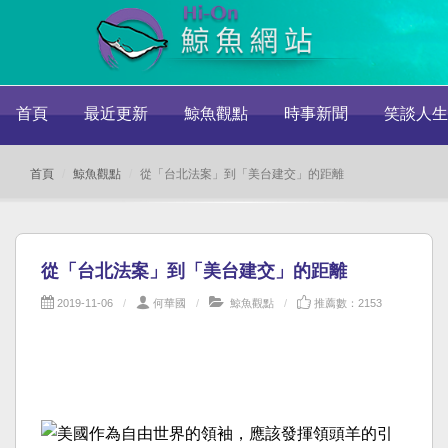
首頁
最近更新
鯨魚觀點
時事新聞
笑談人生
首頁
鯨魚觀點
從「台北法案」到「美台建交」的距離
從「台北法案」到「美台建交」的距離
2019-11-06
何華國
鯨魚觀點
推薦數：2153