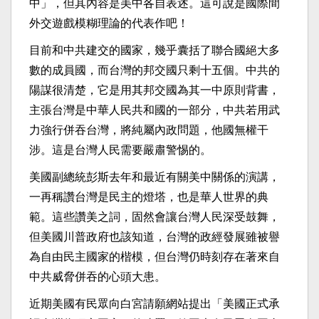
中」，但其內容是美中各自表述。這可說是國際間
外交遊戲模糊理論的代表作吧！
目前和中共建交的國家，幾乎囊括了聯合國絕大多
數的成員國，而台灣的邦交國只剩十五個。中共的
陽謀很清楚，它是用其邦交國為其一中原則背書，
主張台灣是中華人民共和國的一部分，中共若用武
力強行併吞台灣，將純屬內政問題，他國無權干
涉。這是台灣人民需要嚴肅警惕的。
美國副總統彭斯去年和最近有關美中關係的演講，
一再稱讚台灣是民主的燈塔，也是華人世界的典
範。這些讚美之詞，固然會讓台灣人民深受鼓舞，
但美國川普政府也該知道，台灣的政經發展雖被譽
為自由民主國家的楷模，但台灣仍時刻存在著來自
中共威脅併吞的心頭大患。
近期美國有民眾向白宮請願網站提出「美國正式承