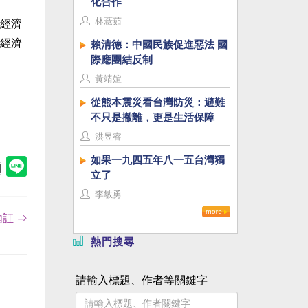
化合作
林薏茹
經濟
經濟
賴清德：中國民族促進惡法 國
際應團結反制
黃靖媗
從熊本震災看台灣防災：避難
不只是撤離，更是生活保障
洪昱睿
如果一九四五年八一五台灣獨
立了
李敏勇
訌 ⇒
熱門搜尋
請輸入標題、作者等關鍵字