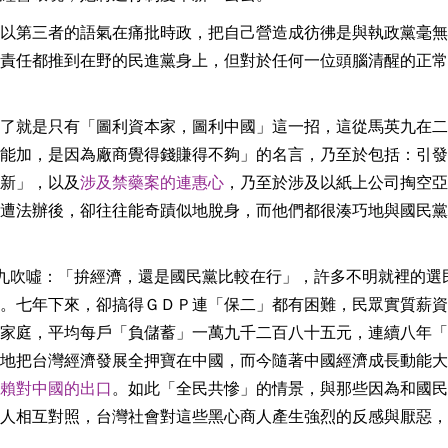
以第三者的語氣在痛批時政，把自己營造成彷彿是與執政黨毫無
責任都推到在野的民進黨身上，但對於任何一位頭腦清醒的正常
了就是只有「圖利資本家，圖利中國」這一招，這從馬英九在二
能加，是因為廠商覺得錢賺得不夠」的名言，乃至於包括：引發
新」，以及
涉及禁藥案的連惠心
，乃至於涉及以紙上公司掏空亞
遭法辦後，卻往往能奇蹟似地脫身，而他們都很湊巧地與國民黨
九吹噓：「拚經濟，還是國民黨比較在行」，許多不明就裡的選
。七年下來，卻搞得ＧＤＰ連「保二」都有困難，民眾實質薪資
家庭，平均每戶「負儲蓄」一萬九千二百八十五元，連續八年「
地把台灣經濟發展全押寶在中國，而今隨著中國經濟成長動能大
賴對中國的出口
。如此「全民共慘」的情景，與那些因為和國民
人相互對照，台灣社會對這些黑心商人產生強烈的反感與厭惡，