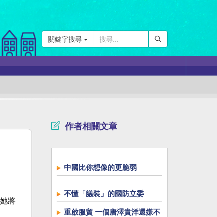
關鍵字搜尋
作者相關文章
中國比你想像的更脆弱
不懂「艤裝」的國防立委
她將
重啟服貿 一個唐澤貴洋還嫌不