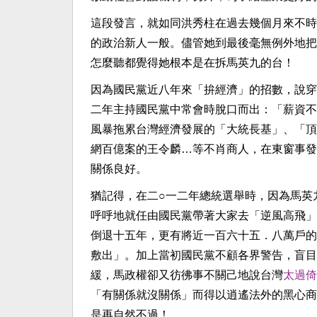
這段發言，就如同洪秀柱在過去幾個月來不時
的政治新人一般。儘管她到最後毫無例外地把
怎麼聽都覺得她根本是在拆馬英九的台！
因為國民黨近八年來「拚經濟」的招數，說穿
二年主持國民黨中常會時脫口而出：「薪資不
風暴拖累台灣經濟發展的「大統長基」、「頂
網百億案的王令麟…等不肖商人，在東窗事發
關係良好。
猶記得，在二○一二年總統選舉時，因為馬英
呼呼地就任由國民黨帶著大家去「逆風高飛」
倒退十五年，更有將近一百六十五．八萬戶的
敷出」。加上當初國民黨不顧各界警告，盲目
緩，馬政權卻又彷彿事不關己地說台灣
太過倚
「有關係就沒關係」而得以逍遙法外的黑心商
是再自然不過！