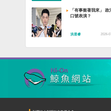
「有事衝著我來」 政
口號表演？
洪昱睿
2026-0