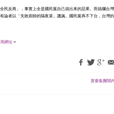
全民反商」，事實上全是國民黨自己搞出來的惡果。而搞爛台灣
有論者以「失敗廚師的隔夜菜」譏諷。國民黨再不下台，台灣的
引用網址
>
賣臺集團鬧內