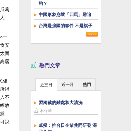
夠？
瓜葛
中國形象崩壞「四馬」難追
人，
台灣是強國的夥伴 不是棋子
○一
食安
太固
高層
熱門文章
民傻
近一月
熱門
近三日
所得
入不
習獨裁的難處和大清洗
幅放
林保華
黨
可說
卓揆：推台日企業共同研發 深