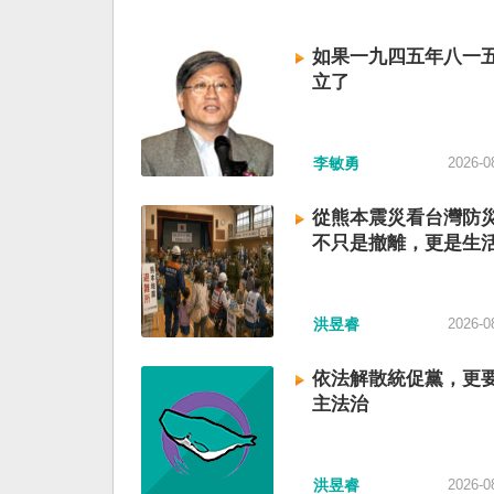
如果一九四五年八一
立了
李敏勇
2026-0
從熊本震災看台灣防
不只是撤離，更是生
洪昱睿
2026-0
依法解散統促黨，更
主法治
洪昱睿
2026-0