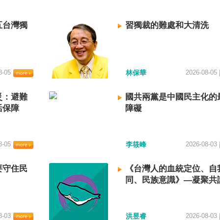
五台灣獨
習獨裁的難處和大清洗
8-05
林保華
2026-08-05
災：避難
國共兩黨是中國民主化的
活保障
障礙
8-05
李筱峰
2026-08-03
要守住民
《台灣人的血統定位、自
同、民族意識》—凝聚共
建立台灣國族認同
8-03
洪昱睿
2026-08-03