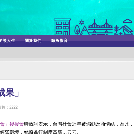
笑談人生
關於我們
鯨魚影音
成果」
數：2222
會」後援會
時致詞表示，台灣社會近年被煽動反商情結，為此，
經營環境，她將進行制度革新…云云。