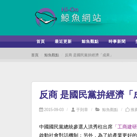
首頁
最近更新
鯨魚觀點
時事新聞
首頁
鯨魚觀點
反商 是國民黨拚經濟「成果」
反商 是國民黨拚經濟「
2015-09-03
于則章
鯨魚觀點
推薦
中國國民黨總統參選人洪秀柱出席
「工商建研
啟動社會對話機制；另外，為了給產業更好的