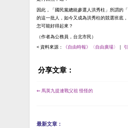
因此，「國民黨總統參選人洪秀柱」所謂的「
的這一批人，如今又成為洪秀柱的競選班底，
怎可能好得起來？
（作者為公務員，台北市民）
< 資料來源：
《自由時報》〈自由廣場〉
｜
分享文章：
⇐ 馬英九提連戰父祖 怪怪的
最新文章：