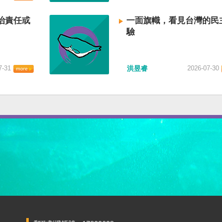
治責任或
一面旗幟，看見台灣的民
驗
7-31
洪昱睿
2026-07-30