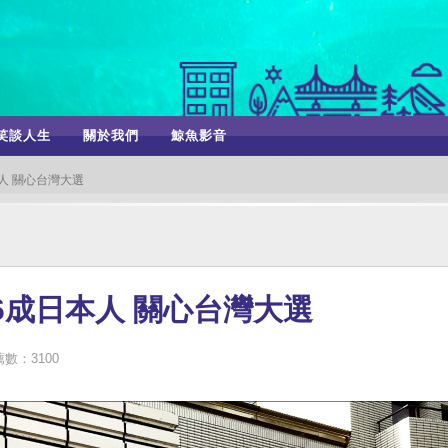
笑談人生
關於我們
鯨魚影音
人 關心台灣大選
6成日本人 關心台灣大選
數：3100