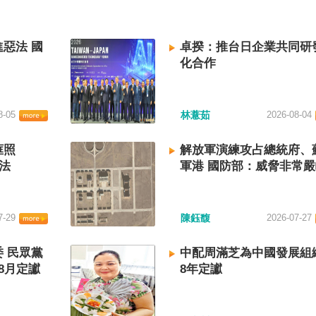
惡法 國
卓揆：推台日企業共同研
化合作
8-05
林薏茹
2026-08-04
框照
解放軍演練攻占總統府、
法
軍港 國防部：威脅非常
7-29
陳鈺馥
2026-07-27
 民眾黨
中配周滿芝為中國發展組
8月定讞
8年定讞