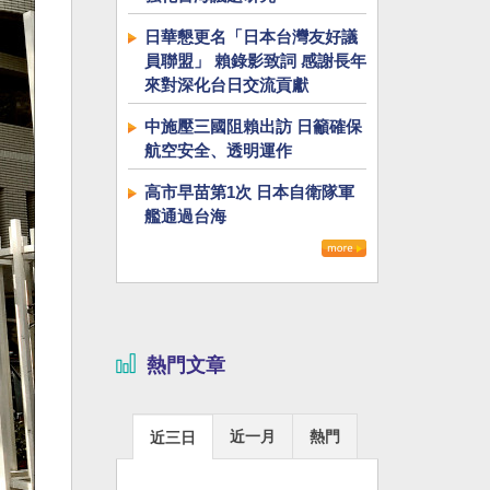
日華懇更名「日本台灣友好議
員聯盟」 賴錄影致詞 感謝長年
來對深化台日交流貢獻
中施壓三國阻賴出訪 日籲確保
航空安全、透明運作
高市早苗第1次 日本自衛隊軍
艦通過台海
熱門文章
近一月
熱門
近三日