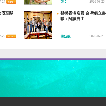
7-24
張文川
2026-07-23
歐盟至關
聲援香港店員 台灣獨立
喊：閱讀自由
7-22
陳鈺馥
2026-07-21