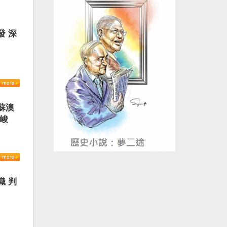
發 深
蘇澳
嚴峻
織 判