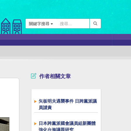
關鍵字搜尋
作者相關文章
矢板明夫遇襲事件 日跨黨派議
員譴責
日本跨黨派國會議員組新團體
強化台海議題研究