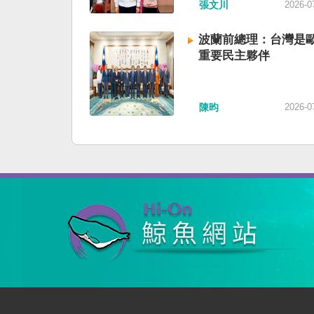
張文川
2026-0
波蘭前總理：台灣是
重要民主夥伴
陳昀
2026-0