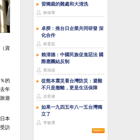
習獨裁的難處和大清洗
林保華
卓揆：推台日企業共同研發 深
化合作
林薏茹
（資
賴清德：中國民族促進惡法 國
際應團結反制
黃靖媗
％的
從熊本震災看台灣防災：避難
不只是撤離，更是生活保障
去年
洪昱睿
旅遊
如果一九四五年八一五台灣獨
立了
日本
李敏勇
受訪