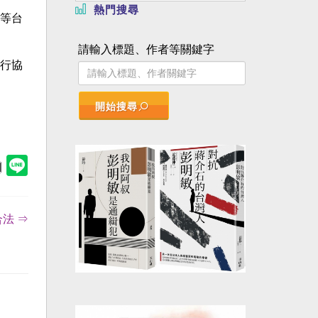
熱門搜尋
等台
請輸入標題、作者等關鍵字
行協
開始搜尋
法 ⇒