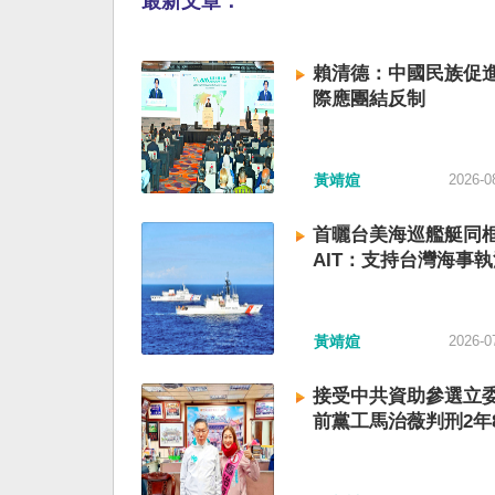
最新文章：
賴清德：中國民族促進
際應團結反制
黃靖媗
2026-0
首曬台美海巡艦艇同
AIT：支持台灣海事執
黃靖媗
2026-0
接受中共資助參選立委
前黨工馬治薇判刑2年