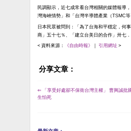
民調顯示，近七成常看台灣相關的媒體報導，
灣海峽情勢」和「台灣半導體產業（TSMC
日本民眾被問到：「為了台海和平穩定，何事
商」五十七％、「建立台美日的合作」卅七．
< 資料來源：
《自由時報》
｜
引用網址
>
分享文章：
⇐ 「享受好處卻不保衛台灣主權」 曹興誠批
生怕死