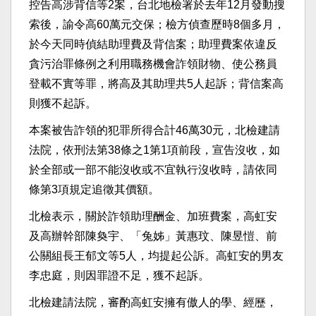
控告高涉背信等2案，台北地檢署於去年12月發動搜
索後，諭令高60萬元交保；檢方偵查歷時8個多月，
於今天同時偵結助理費及背信案；助理費案依違反
貪污治罪條例之利用職務機會詐領財物、使公務員
登載不實等罪，將高及其助理共5人起訴；背信案高
則獲不起訴。
本案被告詐領的犯罪所得合計46萬30元，北檢建請
法院，依刑法第38條之1第1項前段，宣告沒收，如
於全部或一部不能沒收或不宜執行沒收時，請依同
條第3項規定追徵其價額。
北檢表示，關於詐領助理酬金、加班費案，高虹安
及高辦幹部陳奐宇、「兔姊」黃惠玟、陳昱愷、前
公關組長王郁文等5人，均提起公訴。高虹安的男友
李忠庭，則因罪證不足，獲不起訴。
北檢建請法院，審酌高虹安擁有傲人的學、經歷，