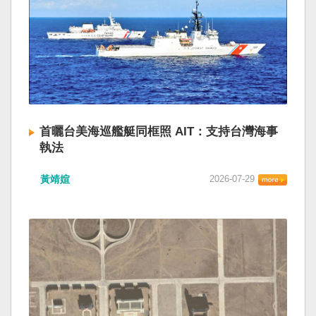
首曬台美海巡艦艇同框照 AIT：支持台灣海事
執法
黃靖媗
2026-07-29