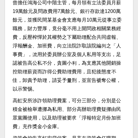
曾擔任鴻海公司中階主管，每月領有立法委員月薪
19萬餘元及問政費用7萬餘元、銀行存款達1200萬
餘元，並獲民間某基金會支應每月10萬元從事立委
職務，財力豐厚，竟分毫不用上開問政相關業務經
費，反壓榨憚於其權勢之下屬助理配合共同虛報、
浮報酬金、加班費，向立法院詐取該院編列之「人
事費」，流用於委員辦公室及個人私用等支出，足
認被告高公私不分，貪圖小利，為支應其他開銷操
控助理薪資而詐得公費助理費用，且犯後態度不
佳，卸責予助理，請妥予量刑，並宣告褫奪公權，
以示警惕。
高虹安所涉詐領助理費案，可分三部分，分別是公
積金被檢舉遭挪為私用、部分高辦助理費疑挪由民
眾黨團使用，以及助理被要求「浮報特定月份加班
費」充作獎金小金庫。