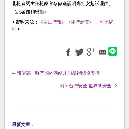
北檢襄閱主任檢察官蔡偉逸說明高虹安起訴理由。
（記者錢利忠攝）
< 資料來源：
《自由時報》〈即時新聞〉
｜
引用網
址
>
⇐ 賴清德：唯有國內團結才能贏得國際支持
賴︰台灣安全 世界就安全 ⇒
最新文章：