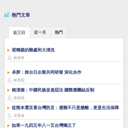
熱門文章
近一月
熱門
近三日
習獨裁的難處和大清洗
林保華
卓揆：推台日企業共同研發 深化合作
林薏茹
賴清德：中國民族促進惡法 國際應團結反制
黃靖媗
從熊本震災看台灣防災：避難不只是撤離，更是生活保障
洪昱睿
如果一九四五年八一五台灣獨立了