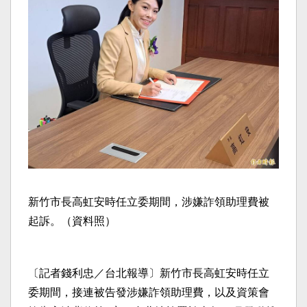
新竹市長高虹安時任立委期間，涉嫌詐領助理費被
起訴。（資料照）
〔記者錢利忠／台北報導〕新竹市長高虹安時任立
委期間，接連被告發涉嫌詐領助理費，以及資策會