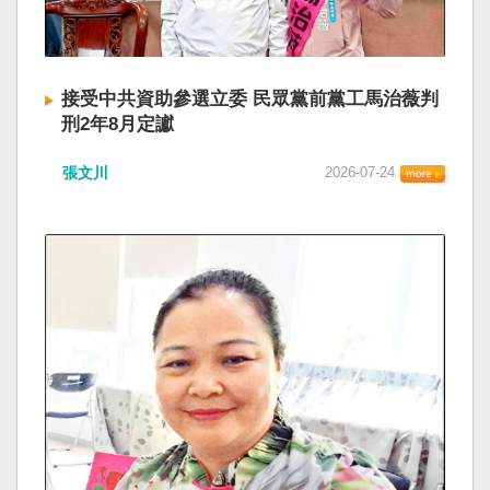
接受中共資助參選立委 民眾黨前黨工馬治薇判
刑2年8月定讞
張文川
2026-07-24