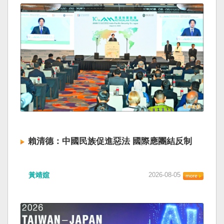
賴清德：中國民族促進惡法 國際應團結反制
黃靖媗
2026-08-05