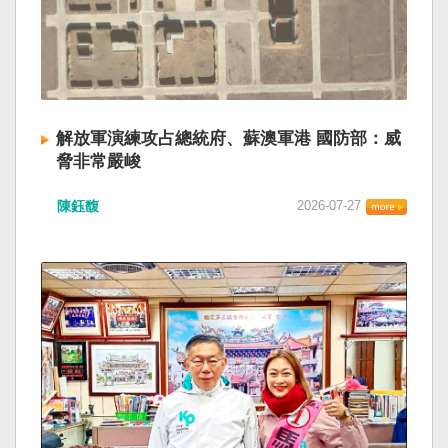
解放軍演練攻占總統府、蘇澳軍港 國防部：威
脅非常嚴峻
陳鈺馥
2026-07-27