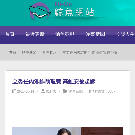
首頁
最近更新
鯨魚觀點
時事新聞
笑談人生
首頁
時事新聞
台灣政治
立委任內涉詐助理費 高虹安被起訴
立委任內涉詐助理費 高虹安被起訴
2023-08-14
錢利忠
時事新聞
推薦數：3087