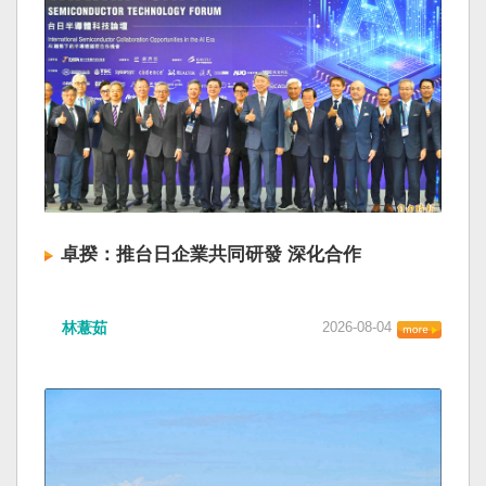
卓揆：推台日企業共同研發 深化合作
林薏茹
2026-08-04