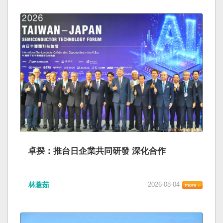
卓揆：推台日企業共同研發 深化合作
林薏茹
2026-08-04