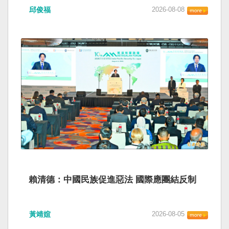
邱俊福
2026-08-08
賴清德：中國民族促進惡法 國際應團結反制
黃靖媗
2026-08-05