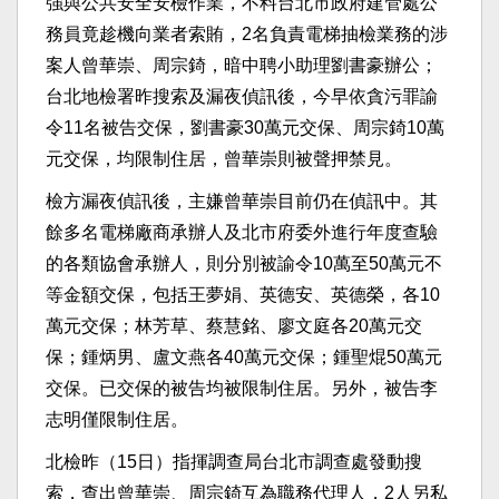
強與公共安全安檢作業，不料台北市政府建管處公
務員竟趁機向業者索賄，2名負責電梯抽檢業務的涉
案人曾華崇、周宗錡，暗中聘小助理劉書豪辦公；
台北地檢署昨搜索及漏夜偵訊後，今早依貪污罪諭
令11名被告交保，劉書豪30萬元交保、周宗錡10萬
元交保，均限制住居，曾華崇則被聲押禁見。
檢方漏夜偵訊後，主嫌曾華崇目前仍在偵訊中。其
餘多名電梯廠商承辦人及北市府委外進行年度查驗
的各類協會承辦人，則分別被諭令10萬至50萬元不
等金額交保，包括王夢娟、英德安、英德榮，各10
萬元交保；林芳草、蔡慧銘、廖文庭各20萬元交
保；鍾炳男、盧文燕各40萬元交保；鍾聖焜50萬元
交保。已交保的被告均被限制住居。另外，被告李
志明僅限制住居。
北檢昨（15日）指揮調查局台北市調查處發動搜
索，查出曾華崇、周宗錡互為職務代理人，2人另私