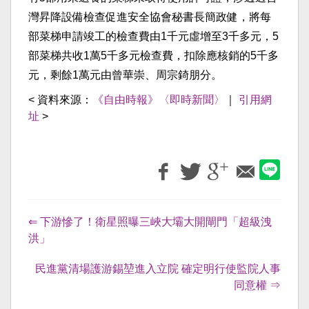
灣昇降設備檢查促進安全協會秘書長簡政健，將每
部菜梯申請竣工的檢查費由1千元虛增至3千多元，5
部菜梯共收1萬5千多元檢查費，扣除應核銷的5千多
元，剩餘1萬元由曾華崇、周宗錡朋分。
< 資料來源：
《自由時報》〈即時新聞〉
｜
引用網
址
>
⇐ 下游慘了！衛星照曝三峽大壩大開閘門「超級洩
洪」
民進黨清場護游錫堃進入立院 確定明行使監院人事
同意權 ⇒