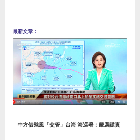
最新文章：
中方借颱風「交管」台海 海巡署：嚴厲譴責