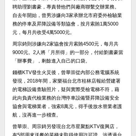
聘助理劉書豪，專責替他們與廠商聯繫交辦業務。
自去年開始，曾男涉嫌向3家承辦北市府委外檢驗業
務的停車及昇降設備等類協會，按月索賄1萬5000
元，每月共收受4萬5000元。
周宗錡則涉嫌向2家協會按月索賄4500元，每月共
9000元。2人將「月所得」的一部分，付給劉書豪當
「辦事費」，剩餘進入自己的口袋。
錢櫃KTV發生火災後，曾華崇從內部公務電腦系統
發現，2018年間，家樂福台北市桂林店報給營建署
的電梯設備查驗照片，疑與實際受檢電梯不符，藉
此向負責代檢業務的台灣停車設備暨昇降設備安全
協會與電梯業者，強索8萬元，得手後放水替業者護
航，沒再進一步稽查。
曾華崇、周宗錡另發現台北市星聚點KTV復興店，
有5部用來送餐的菜梯未取得使用許可證，涉透過台