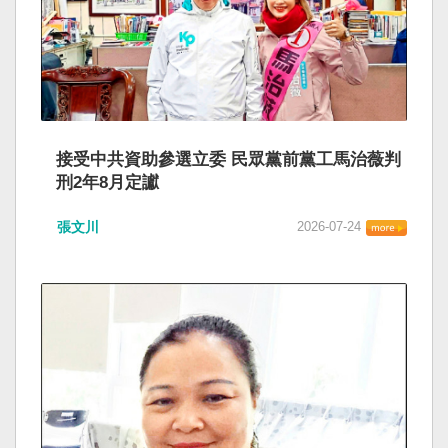
接受中共資助參選立委 民眾黨前黨工馬治薇判
刑2年8月定讞
張文川
2026-07-24