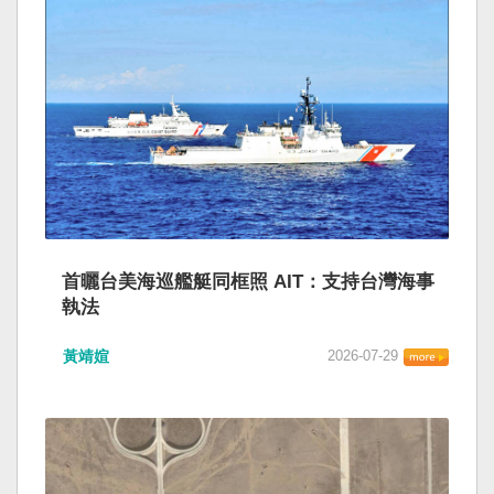
首曬台美海巡艦艇同框照 AIT：支持台灣海事
執法
黃靖媗
2026-07-29