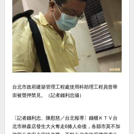
台北市政府建築管理工程處使用科助理工程員曾華
崇被聲押禁見。（記者錢利忠攝）
〔記者錢利忠、陳慰慈／台北報導〕錢櫃ＫＴＶ台
北市林森店發生大火奪走6條人命後，各縣市莫不加