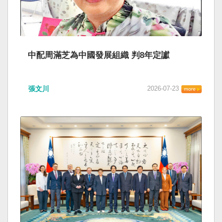
中配周滿芝為中國發展組織 判8年定讞
張文川
2026-07-23