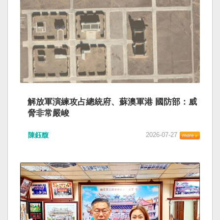
解放軍演練攻占總統府、蘇澳軍港 國防部：威
脅非常嚴峻
陳鈺馥
2026-07-27