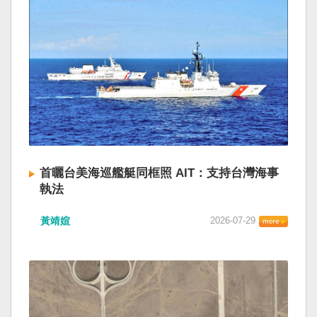
首曬台美海巡艦艇同框照 AIT：支持台灣海事
執法
黃靖媗
2026-07-29