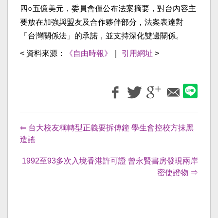
四○五億美元，委員會僅公布法案摘要，對台內容主
要放在加強與盟友及合作夥伴部分，法案表達對
「台灣關係法」的承諾，並支持深化雙邊關係。
< 資料來源：
《自由時報》
｜
引用網址
>
⇐ 台大校友稱轉型正義要拆傅鐘 學生會控校方抹黑
造謠
1992至93多次入境香港許可證 曾永賢書房發現兩岸
密使證物 ⇒