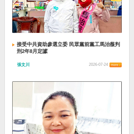
接受中共資助參選立委 民眾黨前黨工馬治薇判
刑2年8月定讞
張文川
2026-07-24