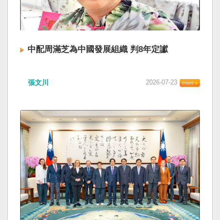
中配周滿芝為中國發展組織 判8年定讞
張文川
2026-07-23