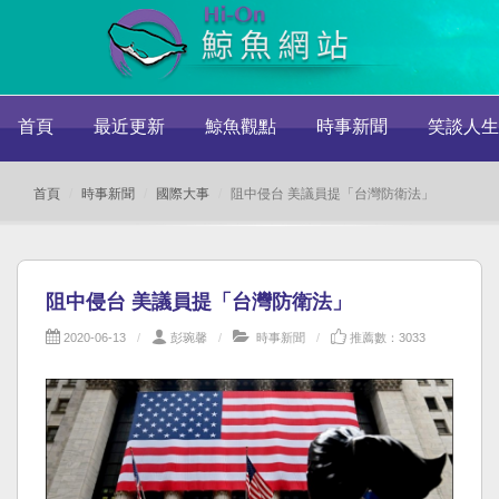
首頁
最近更新
鯨魚觀點
時事新聞
笑談人生
首頁
時事新聞
國際大事
阻中侵台 美議員提「台灣防衛法」
阻中侵台 美議員提「台灣防衛法」
2020-06-13
彭琬馨
時事新聞
推薦數：3033