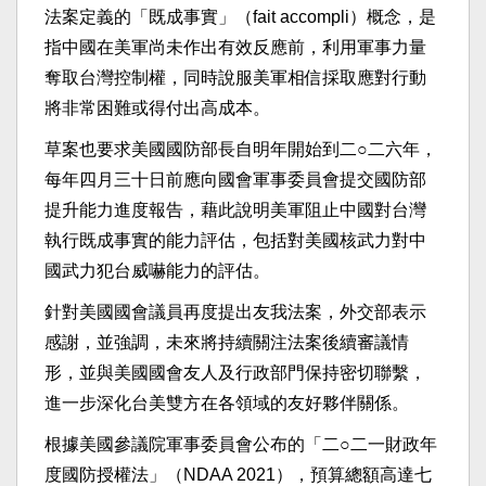
法案定義的「既成事實」（fait accompli）概念，是
指中國在美軍尚未作出有效反應前，利用軍事力量
奪取台灣控制權，同時說服美軍相信採取應對行動
將非常困難或得付出高成本。
草案也要求美國國防部長自明年開始到二○二六年，
每年四月三十日前應向國會軍事委員會提交國防部
提升能力進度報告，藉此說明美軍阻止中國對台灣
執行既成事實的能力評估，包括對美國核武力對中
國武力犯台威嚇能力的評估。
針對美國國會議員再度提出友我法案，外交部表示
感謝，並強調，未來將持續關注法案後續審議情
形，並與美國國會友人及行政部門保持密切聯繫，
進一步深化台美雙方在各領域的友好夥伴關係。
根據美國參議院軍事委員會公布的「二○二一財政年
度國防授權法」（NDAA 2021），預算總額高達七