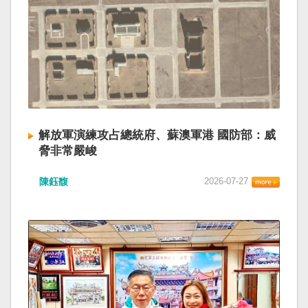
解放軍演練攻占總統府、蘇澳軍港 國防部：威
脅非常嚴峻
陳鈺馥
2026-07-27