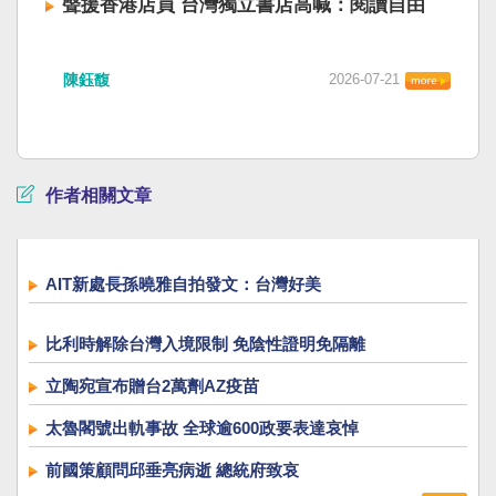
聲援香港店員 台灣獨立書店高喊：閱讀自由
陳鈺馥
2026-07-21
作者相關文章
AIT新處長孫曉雅自拍發文：台灣好美
比利時解除台灣入境限制 免陰性證明免隔離
立陶宛宣布贈台2萬劑AZ疫苗
太魯閣號出軌事故 全球逾600政要表達哀悼
前國策顧問邱垂亮病逝 總統府致哀