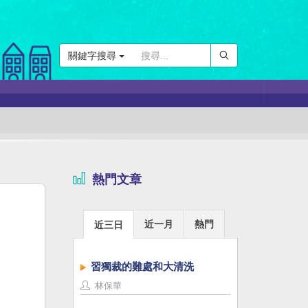
關鍵字搜尋
熱門文章
近一月
熱門
近三日
習獨裁的難處和大清洗
林保華