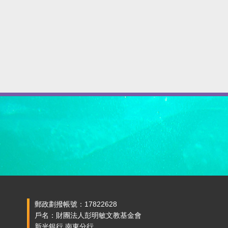
郵政劃撥帳號：17822628
戶名：財團法人彭明敏文教基金會
新光銀行 南東分行