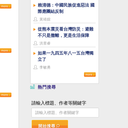
賴清德：中國民族促進惡法 國
際應團結反制
黃靖媗
從熊本震災看台灣防災：避難
不只是撤離，更是生活保障
洪昱睿
如果一九四五年八一五台灣獨
立了
李敏勇
熱門搜尋
請輸入標題、作者等關鍵字
開始搜尋