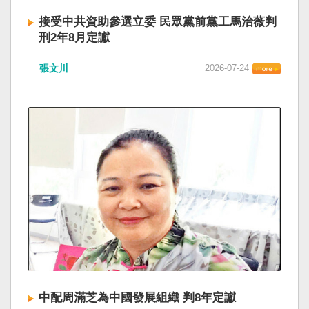
接受中共資助參選立委 民眾黨前黨工馬治薇判
刑2年8月定讞
張文川
2026-07-24
中配周滿芝為中國發展組織 判8年定讞