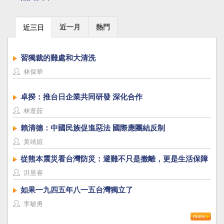
近一月
熱門
近三日
習獨裁的難處和大清洗
林保華
卓揆：推台日企業共同研發 深化合作
林薏茹
賴清德：中國民族促進惡法 國際應團結反制
黃靖媗
從熊本震災看台灣防災：避難不只是撤離，更是生活保障
洪昱睿
如果一九四五年八一五台灣獨立了
李敏勇