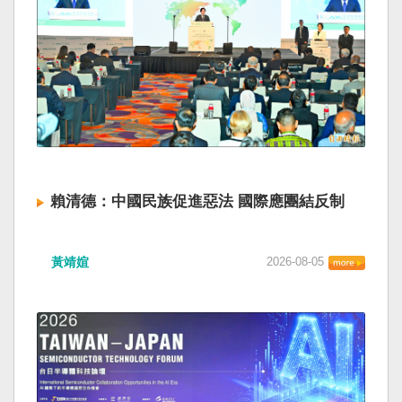
賴清德：中國民族促進惡法 國際應團結反制
黃靖媗
2026-08-05