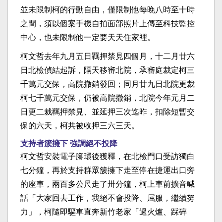
並未限制柯的行動自由，僅限制他每晚八時至十時
之間，須以個案手機自拍面部照片上傳至科技監控
中心，也未限制他一定要天天住家裡。
柯文哲去年九月五日羈押禁見四個月，十二月廿六
日北檢偵結起訴，隔天移審北院，承審庭裁定柯三
千萬元交保，高院撤銷發回；同月廿九日北院更裁
柯七千萬元交保，仍被高院撤銷，北院今年元月二
日更二裁羈押禁見、並延押三次迄昨，扣除短暫交
保的六天，柯共被收押三六三天。
支持者簇擁下 強調絕不投降
柯文哲安裝電子腳環後獲釋，在北檢門口受訪獨白
七分鐘，再於支持群眾簇擁下走至停在捷運出口旁
的座車，兩百多公尺走了卅分鐘，柯上車前擴音喊
話「大家回去工作，我絕不會投降、屈服，繼續努
力」，柯隨即驅車直奔新竹老家「過火爐、踩碎