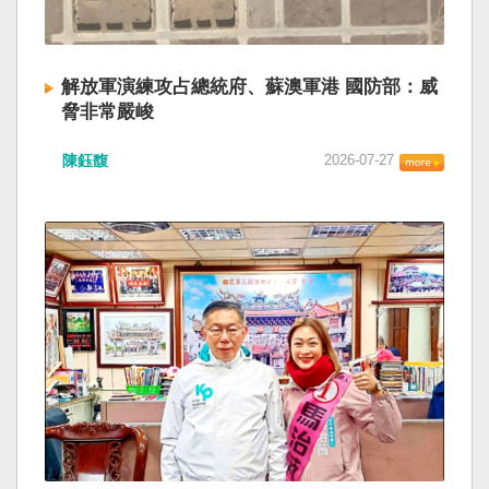
解放軍演練攻占總統府、蘇澳軍港 國防部：威
脅非常嚴峻
陳鈺馥
2026-07-27