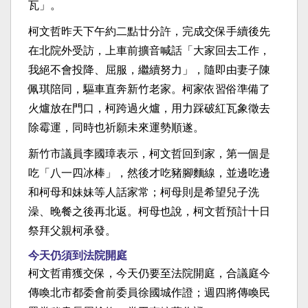
瓦」。
柯文哲昨天下午約二點廿分許，完成交保手續後先
在北院外受訪，上車前擴音喊話「大家回去工作，
我絕不會投降、屈服，繼續努力」，隨即由妻子陳
佩琪陪同，驅車直奔新竹老家。柯家依習俗準備了
火爐放在門口，柯跨過火爐，用力踩破紅瓦象徵去
除霉運，同時也祈願未來運勢順遂。
新竹市議員李國璋表示，柯文哲回到家，第一個是
吃「八一四冰棒」，然後才吃豬腳麵線，並邊吃邊
和柯母和妹妹等人話家常；柯母則是希望兒子洗
澡、晚餐之後再北返。柯母也說，柯文哲預計十日
祭拜父親柯承發。
今天仍須到法院開庭
柯文哲甫獲交保，今天仍要至法院開庭，合議庭今
傳喚北市都委會前委員徐國城作證；週四將傳喚民