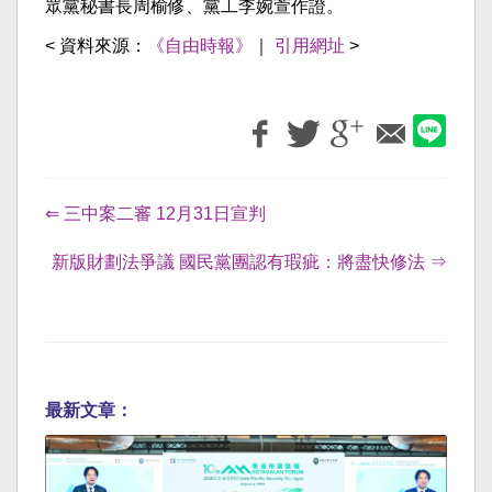
眾黨秘書長周榆修、黨工李婉萱作證。
< 資料來源：
《自由時報》
｜
引用網址
>
⇐ 三中案二審 12月31日宣判
新版財劃法爭議 國民黨團認有瑕疵：將盡快修法 ⇒
最新文章：