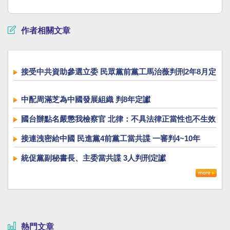
作者相關文章
接受中共資助參選立委 民眾黨前黨工馬治薇判刑2年8月定
讞
中配周滿芝為中國發展組織 判8年定讞
國台辦點名嚴懲我檢察官 北律：不具法律正當性也不生效
力
接連洩密給中國 民進黨4前黨工當共諜 一審判4~10年
統促黨副秘書長、主委當共諜 3人判刑定讞
熱門文章