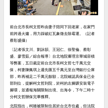
前台北市長柯文哲昨由妻子陪同下回老家，在家門
前跨過火爐，用力踩破紅瓦象徵去除霉運。（記者
蔡彰盛攝）
〔記者張文川、劉詠韻、王冠仁、徐聖倫、蔡彰
盛、廖雪茹／綜合報導〕台北地院審理京華城容積
等弊案，五日裁定前台北市長柯文哲七千萬元交
保，柯妻陳佩琪上週先匯五千萬元至台灣銀行公庫
部，昨再補足二千萬元餘額，北院確認具保金已全
部到位，提解柯文哲到院，於柯的左腳踝安裝電子
腳環，並通報海關限制出境、出海令，下午二時十
分柯文哲辦保完畢獲釋。
北院指出，柯雖被限制住居於台北市住處，但法院