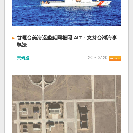
首曬台美海巡艦艇同框照 AIT：支持台灣海事
執法
黃靖媗
2026-07-29