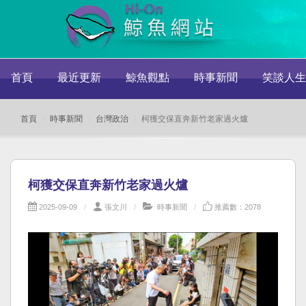
首頁
最近更新
鯨魚觀點
時事新聞
笑談人生
首頁
時事新聞
台灣政治
柯獲交保直奔新竹老家過火爐
柯獲交保直奔新竹老家過火爐
2025-09-09
張文川
時事新聞
推薦數：2078