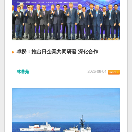
卓揆：推台日企業共同研發 深化合作
林薏茹
2026-08-04