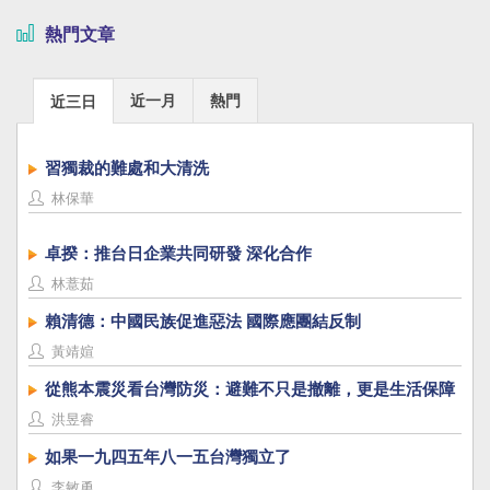
熱門文章
近一月
熱門
近三日
習獨裁的難處和大清洗
林保華
卓揆：推台日企業共同研發 深化合作
林薏茹
賴清德：中國民族促進惡法 國際應團結反制
黃靖媗
從熊本震災看台灣防災：避難不只是撤離，更是生活保障
洪昱睿
如果一九四五年八一五台灣獨立了
李敏勇