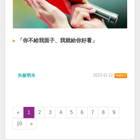
「你不給我面子、我就給你好看」
矢板明夫
2023-11-12
«
1
2
3
4
5
6
7
8
9
10
»