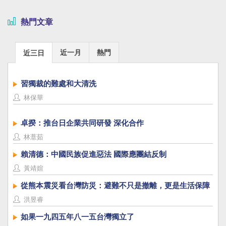
熱門文章
近一月
熱門
近三日
習獨裁的難處和大清洗
林保華
卓揆：推台日企業共同研發 深化合作
林薏茹
賴清德：中國民族促進惡法 國際應團結反制
黃靖媗
從熊本震災看台灣防災：避難不只是撤離，更是生活保障
洪昱睿
如果一九四五年八一五台灣獨立了