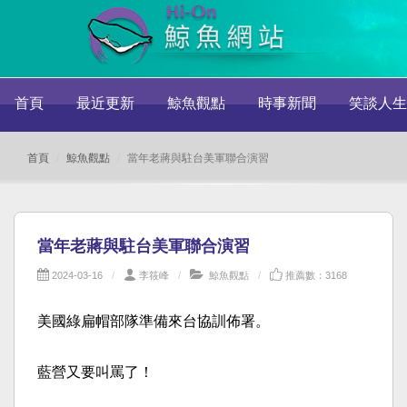
首頁
最近更新
鯨魚觀點
時事新聞
笑談人生
首頁
鯨魚觀點
當年老蔣與駐台美軍聯合演習
當年老蔣與駐台美軍聯合演習
2024-03-16
李筱峰
鯨魚觀點
推薦數：3168
美國綠扁帽部隊準備來台協訓佈署。
藍營又要叫罵了！