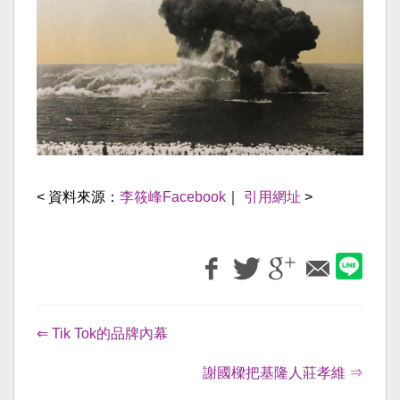
< 資料來源：
李筱峰Facebook
｜
引用網址
>
⇐ Tik Tok的品牌內幕
謝國樑把基隆人莊孝維 ⇒