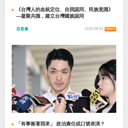
《台灣人的血統定位、自我認同、民族意識》
—凝聚共識，建立台灣國族認同
洪昱睿
2026-08-03
「有事衝著我來」 政治責任或口號表演？