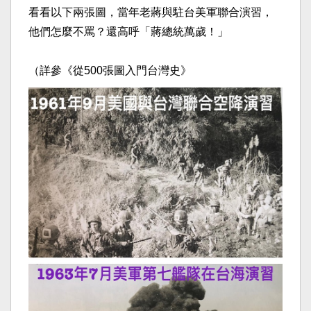
看看以下兩張圖，當年老蔣與駐台美軍聯合演習，
他們怎麼不罵？還高呼「蔣總統萬歲！」
（詳參《從500張圖入門台灣史》