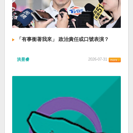
「有事衝著我來」 政治責任或口號表演？
洪昱睿
2026-07-31