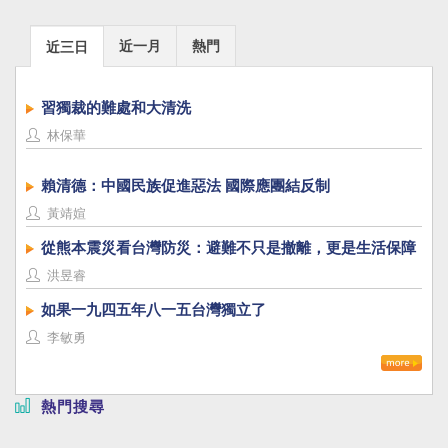
近一月
熱門
近三日
習獨裁的難處和大清洗
林保華
賴清德：中國民族促進惡法 國際應團結反制
黃靖媗
從熊本震災看台灣防災：避難不只是撤離，更是生活保障
洪昱睿
如果一九四五年八一五台灣獨立了
李敏勇
熱門搜尋