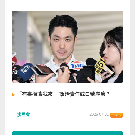
「有事衝著我來」 政治責任或口號表演？
洪昱睿
2026-07-31