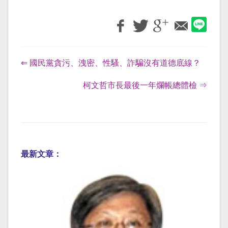
⇐ 國民黨貪污、洩密、性騷、詐騙沒有道德底線？
柯文哲市長最後一年爛帳總體檢 ⇒
最新文章：