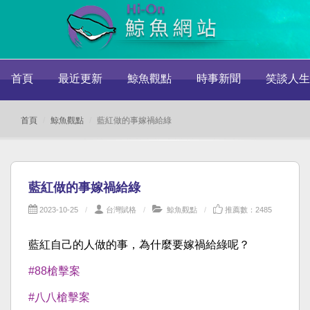
首頁
最近更新
鯨魚觀點
時事新聞
笑談人生
首頁
鯨魚觀點
藍紅做的事嫁禍給綠
藍紅做的事嫁禍給綠
2023-10-25
台灣賦格
鯨魚觀點
推薦數：2485
藍紅自己的人做的事，為什麼要嫁禍給綠呢？
#88槍擊案
#八八槍擊案