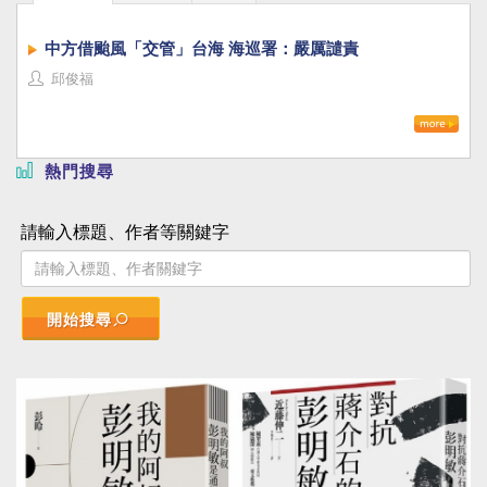
中方借颱風「交管」台海 海巡署：嚴厲譴責
邱俊福
熱門搜尋
請輸入標題、作者等關鍵字
開始搜尋