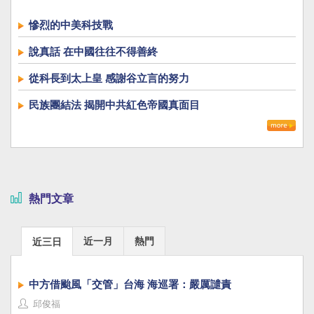
慘烈的中美科技戰
說真話 在中國往往不得善終
從科長到太上皇 感謝谷立言的努力
民族團結法 揭開中共紅色帝國真面目
熱門文章
近一月
熱門
近三日
中方借颱風「交管」台海 海巡署：嚴厲譴責
邱俊福