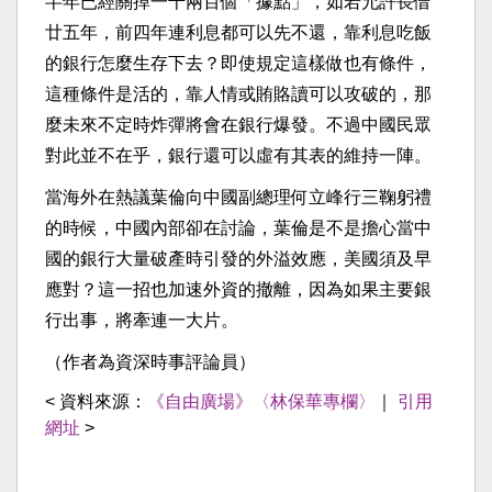
半年已經關掉一千兩百個「據點」，如若允許長借
廿五年，前四年連利息都可以先不還，靠利息吃飯
的銀行怎麼生存下去？即使規定這樣做也有條件，
這種條件是活的，靠人情或賄賂讀可以攻破的，那
麼未來不定時炸彈將會在銀行爆發。不過中國民眾
對此並不在乎，銀行還可以虛有其表的維持一陣。
當海外在熱議葉倫向中國副總理何立峰行三鞠躬禮
的時候，中國內部卻在討論，葉倫是不是擔心當中
國的銀行大量破產時引發的外溢效應，美國須及早
應對？這一招也加速外資的撤離，因為如果主要銀
行出事，將牽連一大片。
（作者為資深時事評論員）
< 資料來源：
《自由廣場》〈林保華專欄〉
｜
引用
網址
>