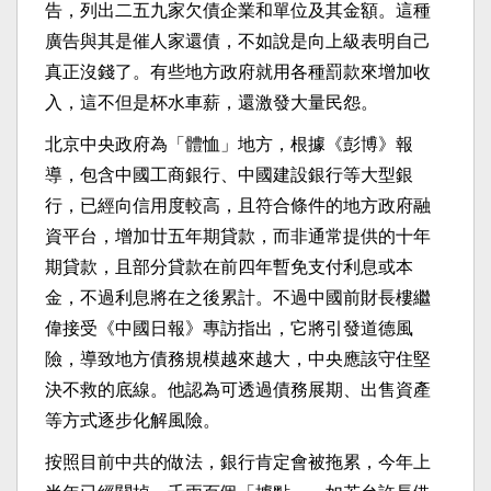
告，列出二五九家欠債企業和單位及其金額。這種
廣告與其是催人家還債，不如說是向上級表明自己
真正沒錢了。有些地方政府就用各種罰款來增加收
入，這不但是杯水車薪，還激發大量民怨。
北京中央政府為「體恤」地方，根據《彭博》報
導，包含中國工商銀行、中國建設銀行等大型銀
行，已經向信用度較高，且符合條件的地方政府融
資平台，增加廿五年期貸款，而非通常提供的十年
期貸款，且部分貸款在前四年暫免支付利息或本
金，不過利息將在之後累計。不過中國前財長樓繼
偉接受《中國日報》專訪指出，它將引發道德風
險，導致地方債務規模越來越大，中央應該守住堅
決不救的底線。他認為可透過債務展期、出售資產
等方式逐步化解風險。
按照目前中共的做法，銀行肯定會被拖累，今年上