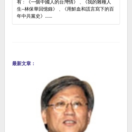
有﹕《一個中國人的台灣情》﹑《我的雜種人
生--林保華回憶錄》﹑《用鮮血和謊言寫下的百
年中共黨史》......
最新文章：