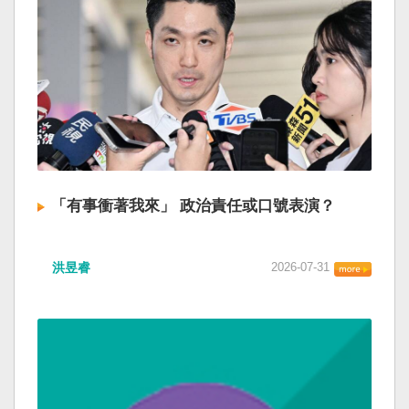
「有事衝著我來」 政治責任或口號表演？
洪昱睿
2026-07-31