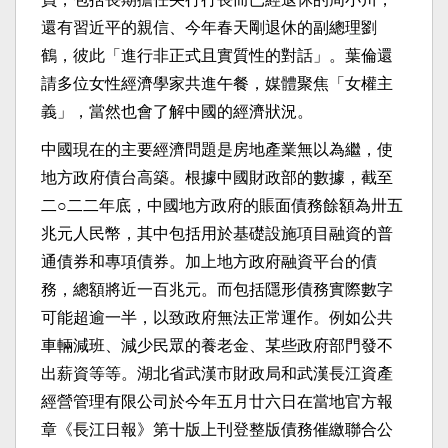
還有習近平的親信、今年春天剛退休的副總理劉
鶴，彼此「進行非正式且實質性的對話」。葉倫還
請多位女性經濟學家共進午餐，媒體聚焦「女權主
義」，當然也會了解中國的經濟狀況。
中國現在的主要經濟問題是房地產業無以為繼，使
地方政府債台高築。根據中國財政部的數據，截至
二○二二年底，中國地方政府的賬面債務餘額為卅五
兆元人民幣，其中包括用於基礎設施項目融資的普
通債券和專項債券。加上地方政府融資平台的債
務，總額將近一百兆元。而包括隱形債務實際數字
可能超逾一半，以致政府無法正常運作。例如公共
車輛減班、減少民眾的養老金、某些政府部門發不
出薪資等等。湖北省武漢市財政局和武漢長江資產
經營管理有限公司於今年五月廿六日在當地官方報
章《長江日報》第十版上刊登整版債務催繳聯合公