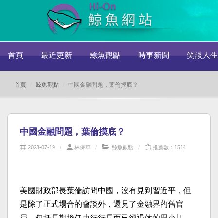
首頁
最近更新
鯨魚觀點
時事新聞
笑談人生
首頁
鯨魚觀點
中國金融問題，葉倫摸底？
中國金融問題，葉倫摸底？
2023-07-19
林保華
鯨魚觀點
推薦數：1514
美國財政部長葉倫訪問中國，沒有見到習近平，但
是除了正式場合的會談外，還見了金融界的舊官
員，包括長期擔任央行行長而已經退休的周小川，