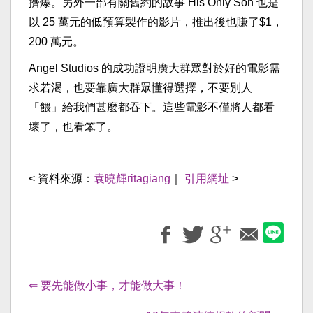
擠爆。另外一部有關舊約的故事 His Only Son 也是
以 25 萬元的低預算製作的影片，推出後也賺了$1，
200 萬元。
Angel Studios 的成功證明廣大群眾對於好的電影需
求若渴，也要靠廣大群眾懂得選擇，不要別人
「餵」給我們甚麼都吞下。這些電影不僅將人都看
壞了，也看笨了。
< 資料來源：
袁曉輝ritagiang
｜
引用網址
>
⇐ 要先能做小事，才能做大事！