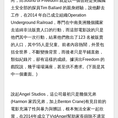
向，而Sound of Freedom 就是以一個曾經是美國國
土安全部的探員Tim Ballard 的親身經驗，說他辭去
工作，在2014 年自己成立組織Operation
Underground Railroad，專門在中南美洲幾個國家
去追緝非法販賣人口的行動，而這部電影說的只是
他們其中一次行動，結果他們救出了123 名被販賣
的人口，其中55人是兒童。前者內容熱鬧，外景包
括全世界，不斷變換背景，而後者只是平鋪直敘，
類似紀錄片，卻有這樣的成績。據演出Freedom 的
戲院說，幾乎場場滿座，甚至供不應求。(下面是其
中一個畫面。)
說起Angel Studios，這公司最初只是幾個兄弟
(Harmon 家四兄弟，加上Benton Crane)有見目前的
電影充滿了性與暴力與髒話，根本無法全家一起欣
賞，在2014年成立了VidAngel幫助家長篩除不適宜