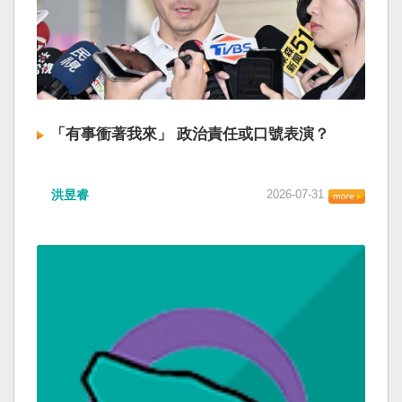
「有事衝著我來」 政治責任或口號表演？
洪昱睿
2026-07-31