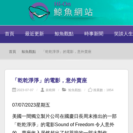
首頁
最近更新
鯨魚觀點
時事新聞
笑談人生
首頁
鯨魚觀點
「乾乾淨淨」的電影，意外賣座
「乾乾淨淨」的電影，意外賣座
2023-07-07
袁曉輝
鯨魚觀點
推薦數：1854
07/07/2023星期五
美國一間獨立製片公司在國慶日長周末推出的一部
「乾乾淨淨」的電影Sound of Freedom 令人意外
的，賣座收入居然超出了好萊塢的一部大製作