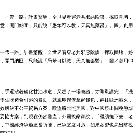
一帶一路」計畫驚醒，全世界看穿老共邪惡陰謀，採取圍堵，紛
，開門納匪，只能說「愚笨可以教，天真無藥醫」。圖／創用C
，手還沾著硝化甘油味道，又趕了一場會議，才剛剛講完，「洗
學生吃豬食引起的暴動，就風塵僕僕拿起錢包，趕往歐洲滅火，
效解決不公平貿易方案，歐盟將比照美國，對中國祭出關稅懲罰
妥協方案，到現在仍然難產，外國觀察家說，「繼續拖下去，老
，中國經濟經過這番折騰，已經岌岌可危，如果歐盟也亮出關稅