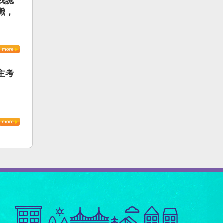
我認
識，
主考