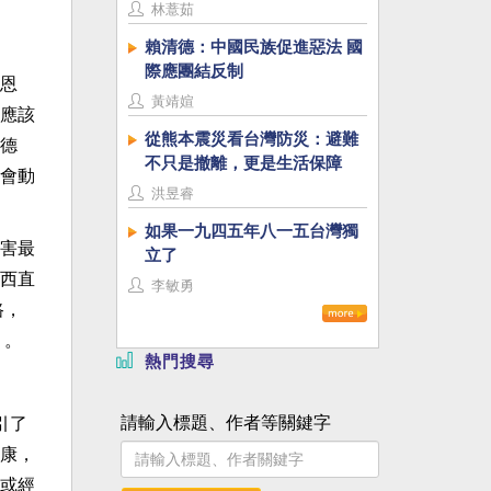
林薏茹
賴清德：中國民族促進惡法 國
際應團結反制
恩
黃靖媗
應該
從熊本震災看台灣防災：避難
德
不只是撤離，更是生活保障
會動
洪昱睿
如果一九四五年八一五台灣獨
害最
立了
西直
李敏勇
路，
」。
熱門搜尋
請輸入標題、作者等關鍵字
引了
康，
或經