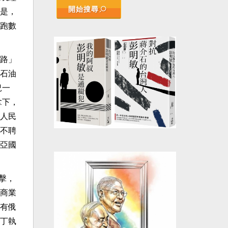
開始搜尋
是，
跑數
路」
石油
況一
拿下，
人民
不聘
亞國
擊，
商業
有俄
丁執