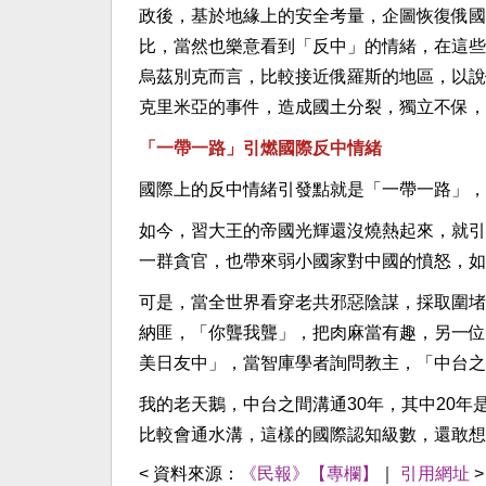
政後，基於地緣上的安全考量，企圖恢復俄國
比，當然也樂意看到「反中」的情緒，在這些
烏茲別克而言，比較接近俄羅斯的地區，以說
克里米亞的事件，造成國土分裂，獨立不保，
「一帶一路」引燃國際反中情緒
國際上的反中情緒引發點就是「一帶一路」，
如今，習大王的帝國光輝還沒燒熱起來，就引
一群貪官，也帶來弱小國家對中國的憤怒，如
可是，當全世界看穿老共邪惡陰謀，採取圍堵
納匪，「你聾我聾」，把肉麻當有趣，另一位
美日友中」，當智庫學者詢問教主，「中台之
我的老天鵝，中台之間溝通30年，其中20
比較會通水溝，這樣的國際認知級數，還敢想
< 資料來源：
《民報》【專欄】
｜
引用網址
>