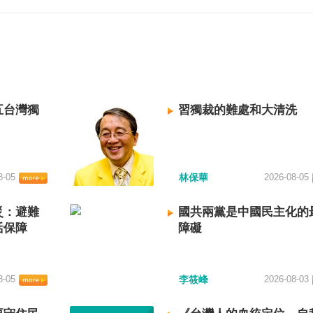
五台灣獨
習獨裁的難處和大清洗
8-05
林保華
2026-08-05
災：避難
國共兩黨是中國民主化的
活保障
障礙
8-05
李筱峰
2026-08-03