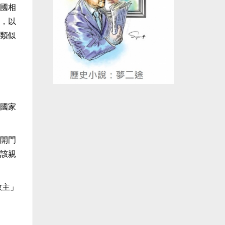
國相
，以
類似
國家
開門
該親
教主」