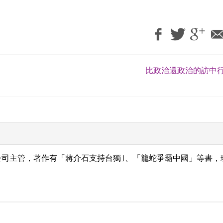
比政治還政治的訪中行
公司主管，著作有「蔣介石支持台獨｣、「籠蛇爭霸中國」等書，