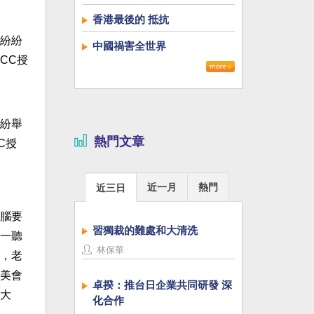
香港最後的 抵抗
中國禍害全世界
紛舉
熱門文章
C授
近一月
熱門
近三日
腦要
習獨裁的難處和大清洗
一聽
林保華
，老
美會
卓揆：推台日企業共同研發 深
大
化合作