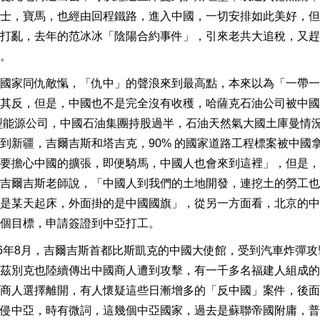
士，寶馬，也經由回程鐵路，進入中國，一切安排如此美好，但
打亂，去年的范冰冰「陰陽合約事件」，引來老共大追稅，又趕
。
國家同仇敵愾，「仇中」的聲浪來到最高點，本來以為「一帶一
其反，但是，中國也不是完全沒有收穫，哈薩克石油公司被中國
大型能源公司，中國石油集團持股過半，石油天然氣大國土庫曼情
到新疆，吉爾吉斯和塔吉克，90% 的國家道路工程標案被中國
要擔心中國的擴張，即便騎馬，中國人也會來到這裡」，但是，
吉爾吉斯老師說，「中國人到我們的土地開發，連挖土的勞工也
是某天起床，外面掛的是中國國旗」，從另一方面看，北京的中
個目標，申請簽證到中亞打工。
16年8月，吉爾吉斯首都比斯凱克的中國大使館，受到汽車炸彈攻
茲別克也陸續傳出中國商人遭到攻擊，有一千多名福建人組成的
商人選擇離開，有人懷疑這些日漸增多的「反中國」案件，後面
侵中亞，時有微詞，這幾個中亞國家，過去是蘇聯帝國附庸，普