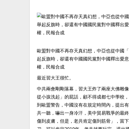
歐盟對中國不再存天真幻想，中亞也從中國「
起反旗時，卻還有中國國民黨對中國釋出愛意
權，民報合成
最近習大王很忙。
中共兩會剛剛落幕，習大王炸了兩座大佛雕像
從小孩洗起」的屁話，顧不得成都七中學校，
到歐盟警告，中國沒有在規定時間內，提出有
共一聽，嚇出一身冷汗，美中貿易戰爭的最終
傷到皮膚，但是，老共肯定傷到筋骨」，當下