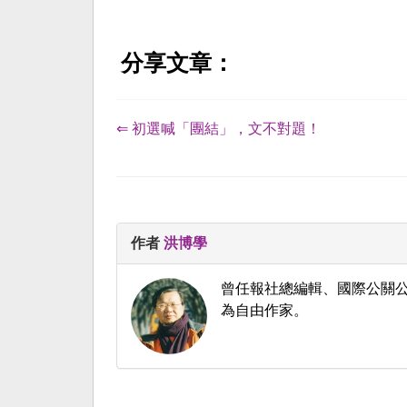
分享文章：
⇐ 初選喊「團結」，文不對題！
作者
洪博學
曾任報社總編輯、國際公關
為自由作家。