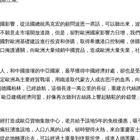
國際江湖。
國影響，從法國總統馬克宏的顧問波恩一席話，可以聽出來，波
不願意走市場開放道路，但是，卻對歐洲國家影響力日增，我們
國對歐洲基礎建設進行投資和併購，取得希臘港口控制權，併購
口掩護通關，向歐洲大量傾銷中國貨品，造成歐洲大量失業，社
人，和中國接壤的中亞國家，最早獲得中國經濟好處，卻也是受
定歐洲為主要經貿戰場，用鐵道取代蒙古人成吉思汗的血馬，向
港到德國柏林，已經啟航，這個長達一萬公里的長征，重建古代絲
，「歐亞建構經濟同盟，好像再次聽到古絲路上響起駱駝的鈴鐺聲
經打造成歐亞貨物集散中心，老共給予該地5年的免稅優惠，吸
瘋狂湧進該地，人口八萬的山城，頓時變得火熱，來自重慶富士
從此地轉運出去，可以經過土庫曼到伊斯坦堡，或進入德黑蘭，