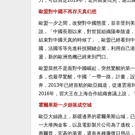
刀，可以肯定2019年，老共就要玩完，退出
歐盟對中國不再存天真幻想
歐盟一夕之間，改變對中國態度，並非受到美
說，「中國長期以來，對世貿組織陽奉陰違，
結束對中國天真的時候了」，歐盟已經看到中
國，法國等等先進科技關鍵企業，利用自己港
盪，新的歐洲危機已經來到門口。
歐盟當然不是面對中國崛起，突然驚醒的第一
多，也最早驚醒，中國「一帶一路」計畫，設
奔，2013年已經首航的歐亞鐵道，從連雲
2016年，習大王在上海合作組織會議上說
霍爾果斯一夕崩落成空城
歐亞大絲路上，新疆邊界的霍爾果斯山城，已
一大堆掏金客，以及電影製片公司為了逃稅，
惠爾普，宏碁的筆電，還有各種廉價日用品，