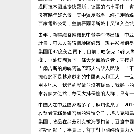
過阿拉木圖連接俄羅斯，德國的汽車零件，賓
沒有幾年好光景，美中貿易戰爭已經把運輸線
百家電影公司，整個霍爾果斯城市又陷入空城
去年，新疆維吾爾族集中營事件傳出後，中亞
計畫，可以改善這個地區經濟，現在卻是適得
集團用42億美金買下，目前，哈薩克15家
樣，中油集團買下一條天然氣輸送管，直接通
吉爾吉斯的總統阿堂巴耶夫告訴人民說，「不
擔心的不是越來越多的中國商人和工人，一位
用本地人，我們的就業並沒有提高，我擔心的
家各個大使館，每天大排長龍的人群，只有一
中國人在中亞國家增多了，麻煩也來了，20
攻擊者宣稱是維吾爾的激進分子，塔吉克和烏
集團，物品在烏茲別克被海關扣留，逼迫中國
羅斯的影子，事實上，普丁對中國經濟實力入