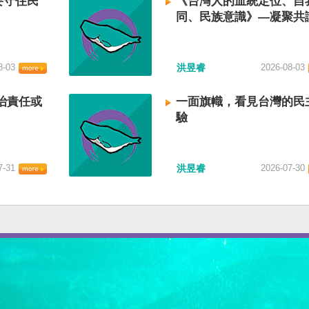
要守住民
《台灣人的血統定位、自
同、民族意識》—凝聚共
建立台灣國族認同
8-03
洪昱睿
2026-08-03
治責任或
一面旗幟，看見台灣的民
驗
7-31
洪昱睿
2026-07-30