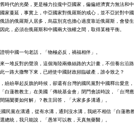
舊時代的光榮，更是極力拉攏中亞國家，偏偏經濟實力無法和中
國家蔓延，事實上，中亞國家對俄羅斯的戒心，並不亞於對中國
俄語的俄羅斯人居多，烏茲別克也擔心過度靠近俄羅斯，會發生
因此，必須在俄羅斯和中國兩大強權之間，取得某種平衡。
證明中國一句老話，「物極必反，禍福相伴」。
來一堆反對的聲浪，這個海陸兩條絲路的大計畫，不但養出沿路
此一路大撒幣下來，已經使中國財政頻臨破產，誰令致之？
，紛紛舉起反旗的時候，卻還有台灣的國民黨對中國釋出愛意，
「白蓮教教主」在美國「傳統基金會」閉門會談時說，「台灣應
間隔閡要如何解」？教主回答，「大家多多溝通」。
年是國民黨在溝通，從有水溝，通到沒水溝，我絕不相信「白蓮教
選總統，我只能說，「愚笨可以教，天真無藥醫」。