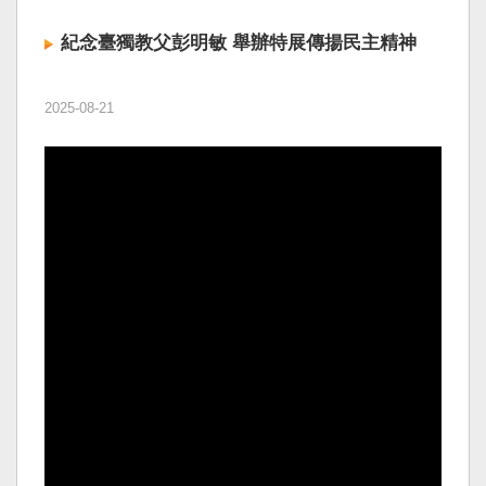
紀念臺獨教父彭明敏 舉辦特展傳揚民主精神
2025-08-21