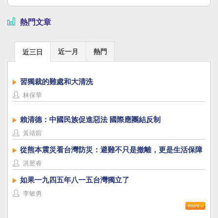
熱門文章
近一月
熱門
近三日
習獨裁的難處和大清洗
林保華
賴清德：中國民族促進惡法 國際應團結反制
黃靖媗
從熊本震災看台灣防災：避難不只是撤離，更是生活保障
洪昱睿
如果一九四五年八一五台灣獨立了
李敏勇