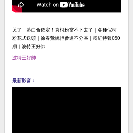
哭了，藍白合確定！真柯粉當不下去了｜各種假柯
粉花式送頭｜徐春鶯婉拒參選不分區｜粉紅特報050
期｜波特王好帥
波特王好帥
最新影音：