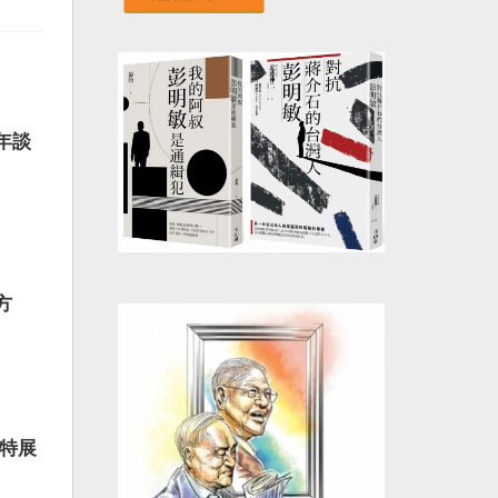
年談
方
辦特展