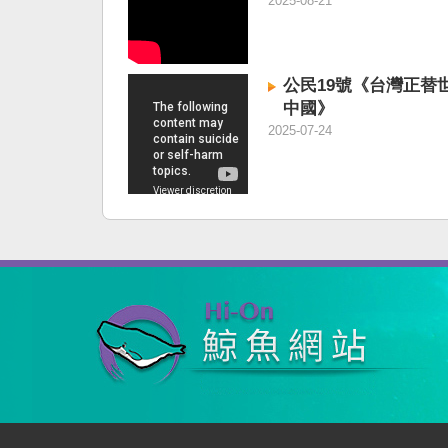
意
2025-08-21
公民19號《台灣正替
中國》
2025-07-24