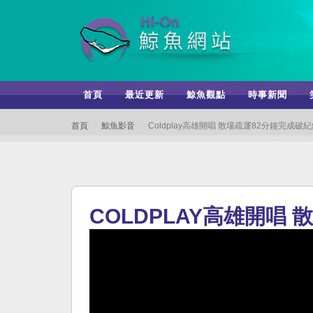
首頁
最近更新
鯨魚觀點
時事新聞
首頁
鯨魚影音
Coldplay高雄開唱 散場疏運82分鐘完成破
COLDPLAY高雄開唱