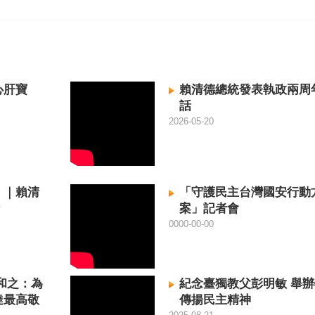
心肝寶
賴清德總統發表執政兩周
話
2026-05-20
！｜賴清
「守護民主台灣國安行動
案」記者會
0000-00-00
和之：為
紀念臺獨教父彭明敏 舉
達最高敬
傳揚民主精神