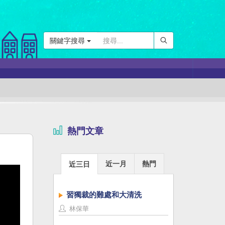
關鍵字搜尋
熱門文章
近一月
熱門
近三日
習獨裁的難處和大清洗
林保華