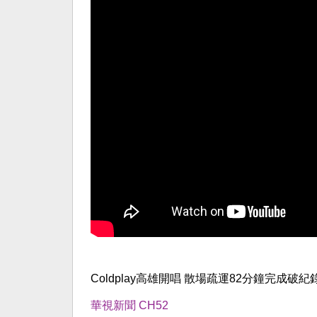
Coldplay高雄開唱 散場疏運82分鐘完成破紀錄
華視新聞 CH52