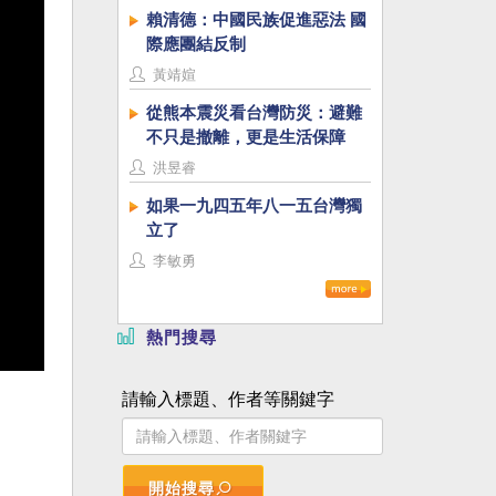
賴清德：中國民族促進惡法 國
際應團結反制
黃靖媗
從熊本震災看台灣防災：避難
不只是撤離，更是生活保障
洪昱睿
如果一九四五年八一五台灣獨
立了
李敏勇
熱門搜尋
請輸入標題、作者等關鍵字
開始搜尋