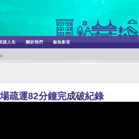
笑談人生
關於我們
鯨魚影音
紀錄
 散場疏運82分鐘完成破紀錄