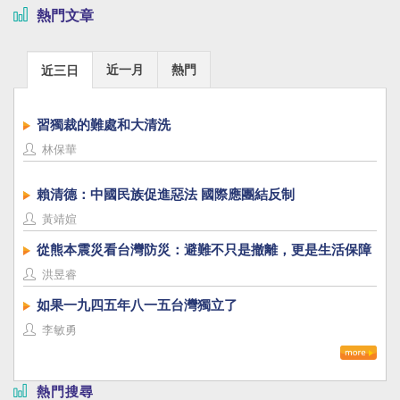
熱門文章
近一月
熱門
近三日
習獨裁的難處和大清洗
林保華
賴清德：中國民族促進惡法 國際應團結反制
黃靖媗
從熊本震災看台灣防災：避難不只是撤離，更是生活保障
洪昱睿
如果一九四五年八一五台灣獨立了
李敏勇
熱門搜尋