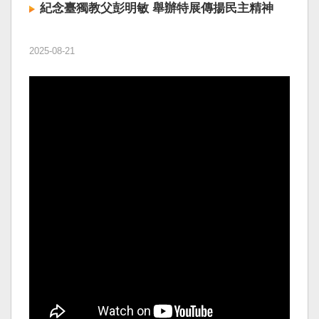
紀念臺獨教父彭明敏 舉辦特展傳揚民主精神
2025-08-21