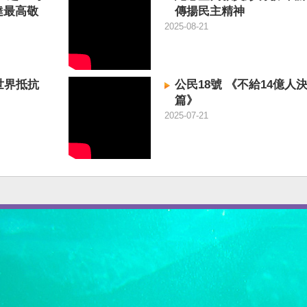
達最高敬
傳揚民主精神
2025-08-21
世界抵抗
公民18號 《不給14億人
篇》
2025-07-21