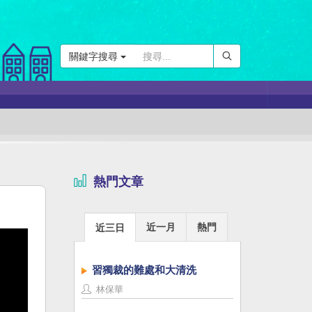
關鍵字搜尋
熱門文章
近一月
熱門
近三日
習獨裁的難處和大清洗
林保華