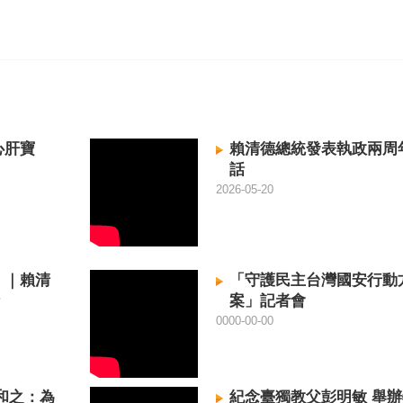
心肝寶
賴清德總統發表執政兩周
話
2026-05-20
！｜賴清
「守護民主台灣國安行動
案」記者會
0000-00-00
和之：為
紀念臺獨教父彭明敏 舉