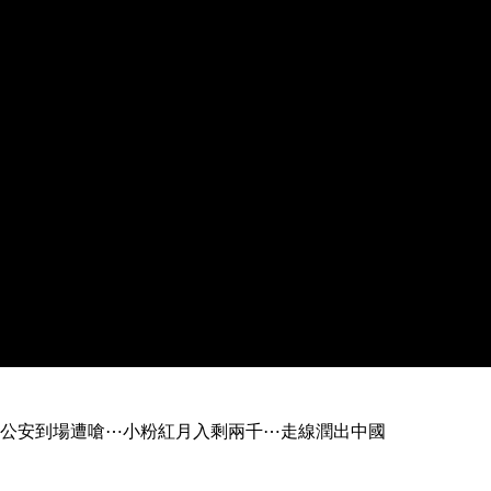
公安到場遭嗆⋯小粉紅月入剩兩千⋯走線潤出中國