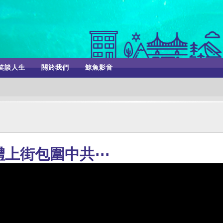
笑談人生
關於我們
鯨魚影音
體上街包圍中共⋯