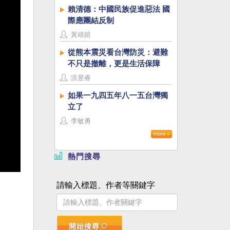
賴清德：中國民族促進惡法 國
際應團結反制
黃靖媗
從熊本震災看台灣防災：避難
不只是撤離，更是生活保障
洪昱睿
如果一九四五年八一五台灣獨
立了
李敏勇
熱門搜尋
請輸入標題、作者等關鍵字
開始搜尋