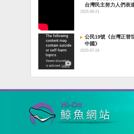
台灣民主努力人們表
意
2025-08-21
公民19號《台灣正替
中國》
2025-07-24