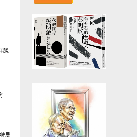
年談
方
辦特展