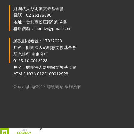
財團法人彭明敏文教基金會
電話：02-25175680
地址：台北市松江路9號14樓
聯絡信箱：hion.tw@gmail.com
郵政劃撥帳號：17822628
戶名：財團法人彭明敏文教基金會
新光銀行 南東分行
0125-10-0012928
戶名：財團法人彭明敏文教基金會
ATM ( 103 ) 0125100012928
Copyright@2017 鯨魚網站 版權所有