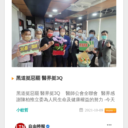
師人數資料圖卡來自
https://city.gvm.com.tw/article/79919
黑道挺惡罷 醫界挺3Q
黑道挺惡罷 醫界挺3Q 醫師公會全聯會 醫界感
謝陳柏惟立委為人民生命及健康權益的努力 -今天
2021/10/08中午，醫師公會全聯會多位幹部由邱
小蚊哲
2021-10-09
泰源理事長率領來到立法院陳柏惟立法委員國會
辦公室，感謝陳委員長期關心人民的健康福址，
包括：台北市醫師公會常務理事周賢章、基層醫