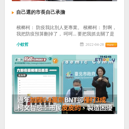
自己選的市長自己承擔
檳榔柯： 防疫我比別人更專業。 檳榔柯： 對啊，
我把防疫預算刪掉了， 呵呵... 要把我抓去關了是
不是？ 藥師林士峰你前天不是說與病毒共存的前
小蚊哲
2022-04-28
提是要把各項東西準備齊全？ 請問你的主人到底
準備了哪些東西？ 用點腦子講給大家聽聽... #低能
你不能 #自己選的市長自己承擔