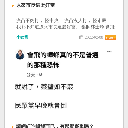
原來市長這麼好當
疫苗不夠打， 怪中央， 疫苗沒人打， 怪市民，
我都不知道原來市長這麼好當。 藥師林士峰 會飛
的蟑螂真的不是普通的那種恐怖 尚書大人真機靈
小蚊哲
2022-02-08
小聖蚊的治國日記 檳榔柯這種媽寶咖就是你們所
說的台灣新政治喔？ 笑死....
請網紅吃頓飯而已，有那麼嚴重嗎？