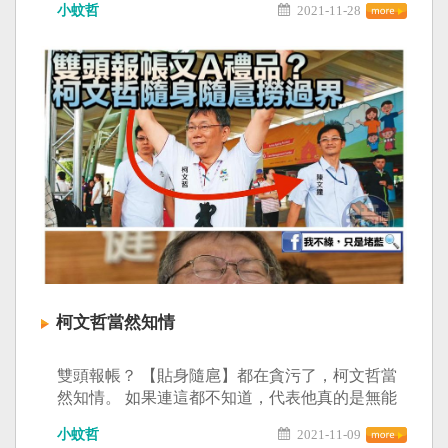
小蚊哲
2021-11-28
柯文哲當然知情
雙頭報帳？ 【貼身隨扈】都在貪污了，柯文哲當
然知情。 如果連這都不知道，代表他真的是無能
到了極點... 只是堵藍 阿北說的話每次都會穿越時
小蚊哲
2021-11-09
空的命中 阿北一定是來自未來的旅人啊！！ 穿越