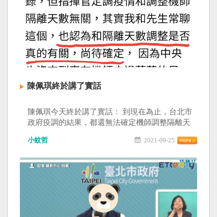
陳佩琪終於講了實話
陳佩琪今天終於講了實話： 到現在為止，台北市
政府疫調的結果，都還無法確定機師調整隔離天
數是否與萬華事件有直接關聯！ 小蚊哲的市政筆
小蚊哲
2021-09-25
記 負責執行疫調的單位是地方衛生局不是中央，
連北市衛生局都無法證實萬華的感染源和機師有
關，柯文哲憑什麼一口咬定3＋11是造成北市大規
模感染的破口？這不是政治鬥爭，什麼才叫政治
鬥爭？ 不過還好檳榔嫂今天自己承認了，也總算
還陳時中部長一個公道，他們夫妻倆到現在都還
無法確定隔離天數調整是否與疫情有關？因為機