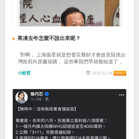
果凍去年怎麼不說出來呢？
對啊， 上海復星就是想發災難財才會故意阻撓台
灣政府向原廠採購， 這些事我們早就都知道了，
果凍去年怎麼不敢把事實說出來呢？ #中共無時無
小蚊哲
2022-12-19
刻都在打壓台灣