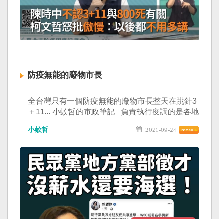
師根本都沒有萬華的足跡！ 陳佩琪Peggy 有多少
證據說多少話，請記得一句話：政治不難良心而
已！不要把這幾個字當成選舉口號講一講就忘了...
防疫無能的廢物市長
全台灣只有一個防疫無能的廢物市長整天在跳針3
＋11... 小蚊哲的市政筆記 負責執行疫調的是各地
方政府， 檳榔柯有拿出任何證據顯示這波疫情是3
小蚊哲
2021-09-24
＋11造成的？ 並沒有！ 屏東有違規的祖孫造成疫
情擴散， 新北也有自埃及返台隔離期滿還傳染給
周圍的親人， 請問這些事跟機組人員3＋11有何
關聯？ 完全無關！ 柯文哲你能保證台北市完全沒
有居家檢疫的人違規外出造成防疫破口？ 台北市
死亡人數高達300人以上，檳榔柯現在忙著把責任
甩鍋給別人，這種就是標準的傲慢，不要臉。