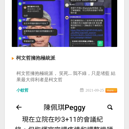
柯文哲擁抱極統派
柯文哲擁抱極統派， 笑死... 我不綠，只是堵藍 結
果最大得利者是柯文哲
小蚊哲
2021-09-25