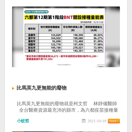
時光自我介紹ㄎㄎ #柯粉俱樂部笑史 #阿北的隨扈
就是會撈雙邊撈能撈就撈能混就混
比馬英九更無能的廢物
比馬英九更無能的廢物就是柯文哲 林靜儀醫師
全台醫療資源最充沛的縣市，為六都疫苗接種量
能最差。 #開設接種量能不到四成也太誇張了 資
小蚊哲
2021-10-19
源再多，市長無心市政也沒用。 縣市衛生局沒有
規劃好，第一線醫療人員和市民都是受害者。 醫