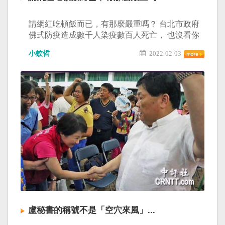
請網紅吃頓飯而已，有那麼嚴重嗎？ 台北市政府
佛式防疫造成數千人染疫數百人死亡， 也沒看你
們這些太監網軍團那麼氣憤。 會飛的蟑螂真的不
小蚊哲
2022-02-03
是普通的那種恐怖老實跟你們說，等今年年底台
北市市長任期結束之後，檳榔柯的民眾黨就沒用
了， 不過我還是希望你們這些低階黨員能乖乖的
去繳黨費，因為你們這些4％仔本來就是欠詐，呵
呵...
盧秘書的稱號不是「空穴來風」...