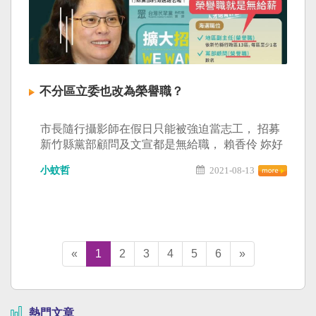
不分區立委也改為榮譽職？
市長隨行攝影師在假日只能被強迫當志工， 招募
新竹縣黨部顧問及文宣都是無給職， 賴香伶 妳好
意思說自己是勞權戰神喔？ 要不要妳的不分區立
小蚊哲
2021-08-13
委也改為榮譽職？
«
1
2
3
4
5
6
»
熱門文章