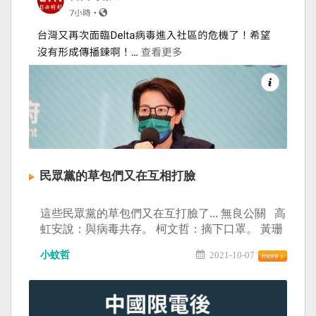
療協會林應然理事長、新北市醫師公會周慶明榮
譽理事長、顏鴻順理事長、宜蘭縣醫師公會林旺
枝理事長、全聯會趙堅副秘書長、羅浚晅副秘書
長等。 -在擔任立委的期間，陳柏惟委員多次為了
人民健康資源、醫事人員專業權益、以及醫療院
所順利運作，在立法院質詢和爭取，其關懷人民
的情懷，在陳委員精彩的質詢過程當中呈現無
遺。-全國醫界都非常感謝陳委員為人民健康和生
命權益的努力。 -因此，今日到國會辦公室向陳柏
惟立委表示深切感謝之意，並給陳委員打氣及支
持，更期盼陳委員能在立法院繼續為人民發聲，
民眾黨的草包們又在互相打臉
為生民立命！（容維、之軒）
這些民眾黨的草包們又在互打臉了... 無良公關 高
虹安說：與病毒共存。 柯文哲：摘下口罩。 黃珊
珊：中央過於寬鬆。#信師傅精神錯亂
小蚊哲
2021-10-07