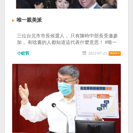
唯一親美派
三位台北市市長候選人， 只有陳時中部長受邀參
加， 有唸書的人都知道這代表什麼意思！ #唯一
親美派 #另外兩個是親中
小蚊哲
2022-07-21