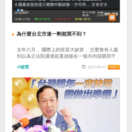
為什麼台北市連一劑都買不到？
去年六月， 國際上的疫苗大缺貨， 怎麼會有人蠢
到以為立法院通過提案就能在一個月內採購四千
萬劑疫苗？ 國際藥廠誰理妳啊？ 台北市政府編列
小蚊哲
2022-09-15
28億預算採購疫苗， 北市市議會也同意這筆預
算， 照九百芯的邏輯來看， 民意機關通過的提案
就能採購到疫苗， 為什麼台北市連一劑都買不
到？ 徐巧芯講話要用點腦子啦， 惡意帶風向只會
讓人覺得妳是非常不入流的政客而已。 #巧芯巧芯
好噁心