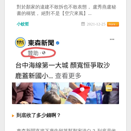
對於顏家的違建不敢拆也不敢表態， 盧秀燕盧秘
書的稱號， 絕對不是【空穴來風】...
小蚊哲
2021-12-25
到底收了多少錢啊？
東森新聞直接下廣告預算幫顏家洗白？ 到底是收