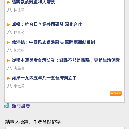
習獨裁的難處和大清洗
林保華
卓揆：推台日企業共同研發 深化合作
林薏茹
賴清德：中國民族促進惡法 國際應團結反制
黃靖媗
從熊本震災看台灣防災：避難不只是撤離，更是生活保障
洪昱睿
如果一九四五年八一五台灣獨立了
李敏勇
熱門搜尋
請輸入標題、作者等關鍵字