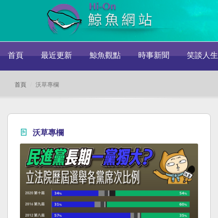
首頁
最近更新
鯨魚觀點
時事新聞
笑談人生
首頁
沃草專欄
沃草專欄