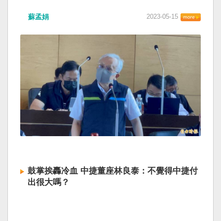
蘇孟娟
2023-05-15
鼓掌挨轟冷血 中捷董座林良泰：不覺得中捷付
出很大嗎？