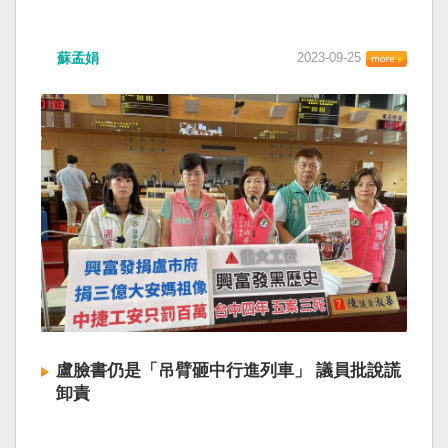
蘇孟娟
2023-09-25
盧臉書仍是「吊臂砸中行進列車」 議員批說謊
卸責