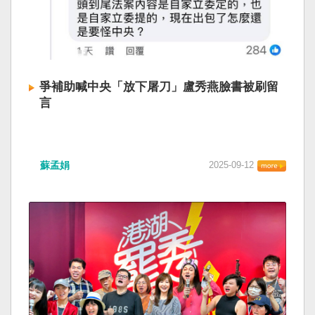
爭補助喊中央「放下屠刀」盧秀燕臉書被刷留
言
蘇孟娟
2025-09-12