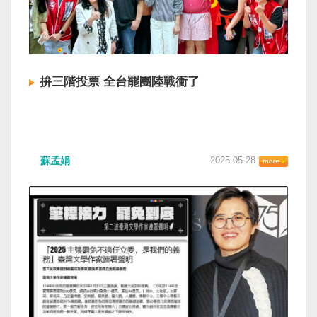
拚三階投票 全台罷團陸戰衝了
蘇孟娟
2025-05-28