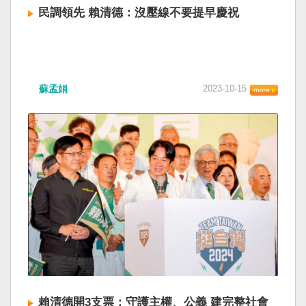
民調領先 賴清德：沒壓線不要提早慶祝
蘇孟娟
2023-10-15
賴清德開3支票：守護主權、公義 建完整社會