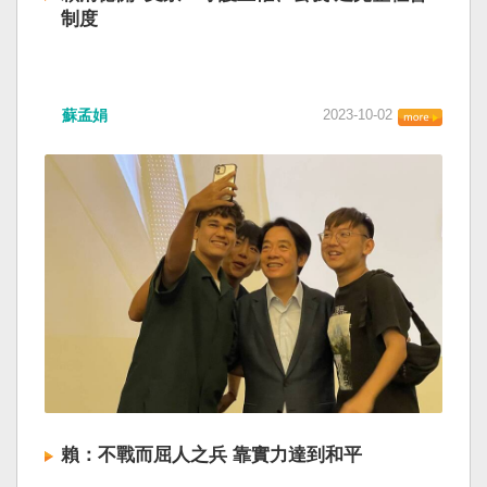
制度
蘇孟娟
2023-10-02
賴：不戰而屈人之兵 靠實力達到和平