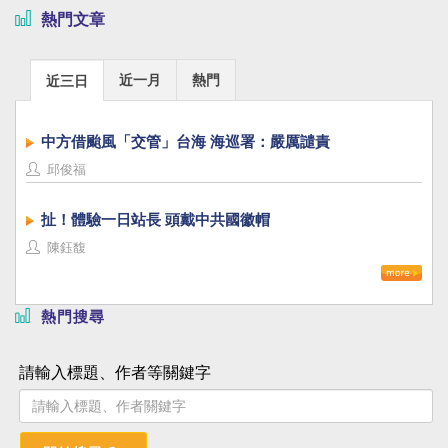
熱門文章
近一月
熱門
近三日
中方借颱風「交管」台海 海巡署：嚴厲譴責
邱俊福
扯！體驗一日站長 頭戴中共國徽帽
陳鈺馥
熱門搜尋
請輸入標題、作者等關鍵字