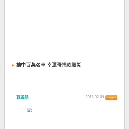
抽中百萬名車 幸運哥捐款賑災
蘇孟娟
2016-02-09