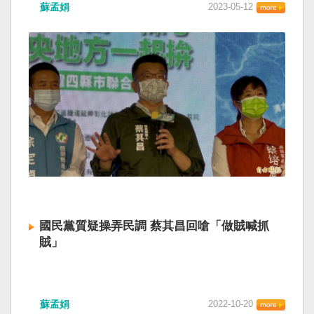
蘇孟娟
2023-05-12
國民黨質疑操弄民調 蔡其昌回嗆「做賊喊抓
賊」
蘇孟娟
2022-10-20