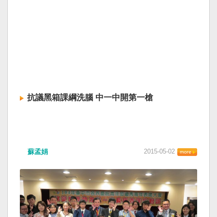
抗議黑箱課綱洗腦 中一中開第一槍
蘇孟娟
2015-05-02