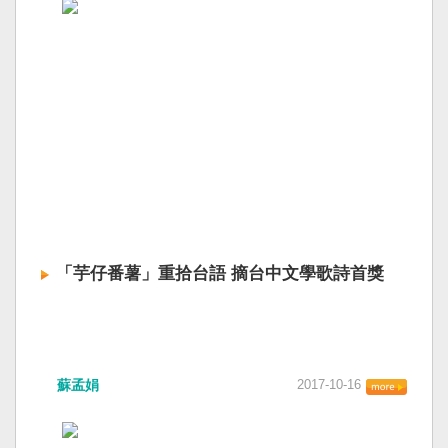
「芋仔番薯」重拾台語 摘台中文學歌詩首獎
蘇孟娟
2017-10-16