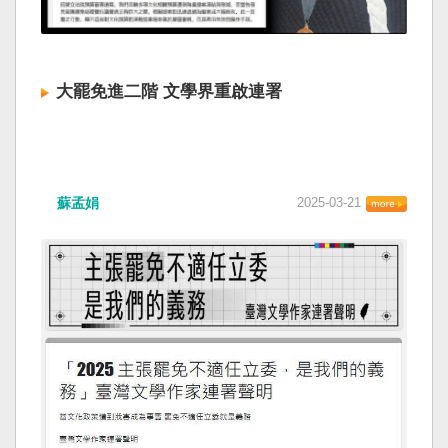
大罷免進二階 文學界重啟連署
蘇孟娟
2025-03-21