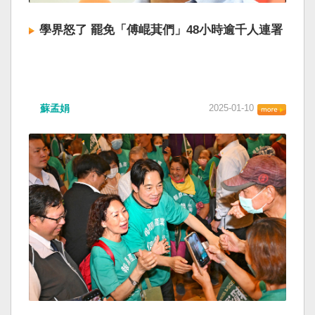
學界怒了 罷免「傅崐萁們」48小時逾千人連署
蘇孟娟
2025-01-10