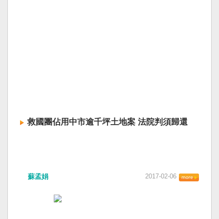
救國團佔用中市逾千坪土地案 法院判須歸還
蘇孟娟
2017-02-06