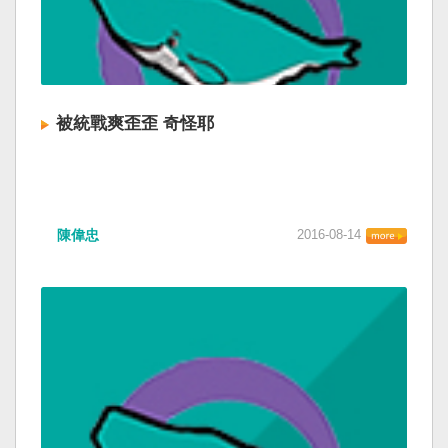
被統戰爽歪歪 奇怪耶
陳偉忠
2016-08-14