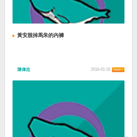
黃安脫掉馬朱的內褲
陳偉忠
2016-01-15