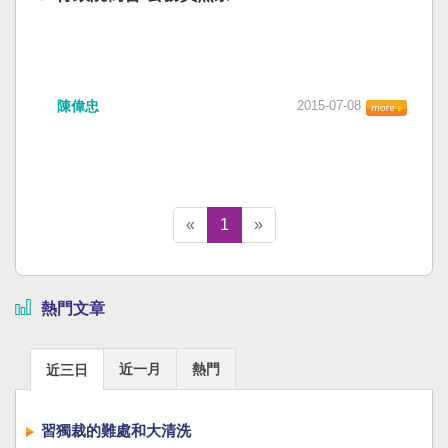
陳偉忠
2015-07-08
«
1
»
熱門文章
近一月
熱門
近三日
習獨裁的難處和大清洗