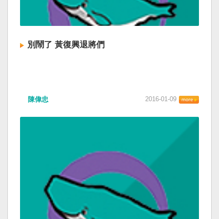
別鬧了 黃復興退將們
陳偉忠
2016-01-09