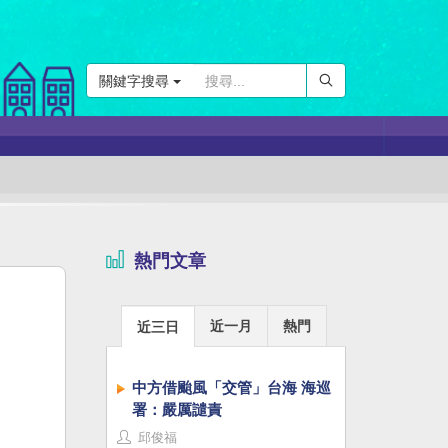
關鍵字搜尋
熱門文章
近一月
熱門
近三日
中方借颱風「交管」台海 海巡
署：嚴厲譴責
邱俊福