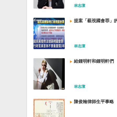
林志潔
提案「藐視國會罪」
林志潔
給鍾明軒和鍾明軒們
林志潔
陳俊翰律師生平事略