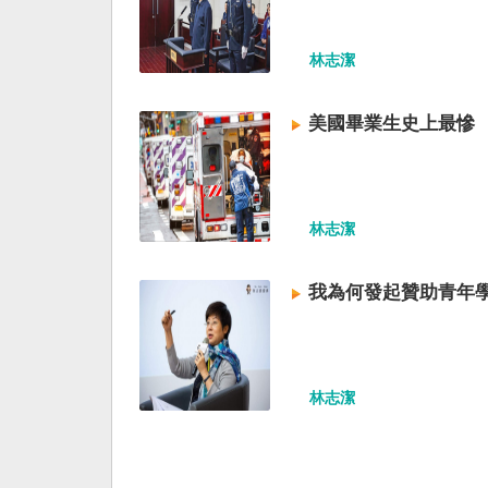
林志潔
美國畢業生史上最慘
林志潔
我為何發起贊助青年
林志潔