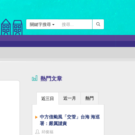
關鍵字搜尋
熱門文章
近一月
熱門
近三日
中方借颱風「交管」台海 海巡
署：嚴厲譴責
邱俊福