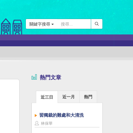
關鍵字搜尋
熱門文章
近一月
熱門
近三日
習獨裁的難處和大清洗
林保華