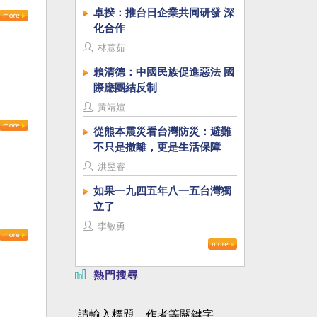
卓揆：推台日企業共同研發 深
化合作
林薏茹
賴清德：中國民族促進惡法 國
際應團結反制
黃靖媗
從熊本震災看台灣防災：避難
不只是撤離，更是生活保障
洪昱睿
如果一九四五年八一五台灣獨
立了
李敏勇
熱門搜尋
請輸入標題、作者等關鍵字