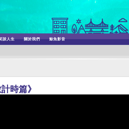
笑談人生
關於我們
鯨魚影音
數計時篇》