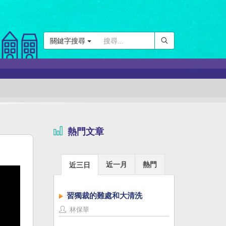
關鍵字搜尋
熱門文章
近一月
熱門
近三日
習獨裁的難處和大清洗
林保華