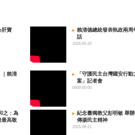
心肝寶
賴清德總統發表執政兩周
話
2026-05-20
！｜賴清
「守護民主台灣國安行動
案」記者會
0000-00-00
和之：為
紀念臺獨教父彭明敏 舉
達最高敬
傳揚民主精神
2025-08-21