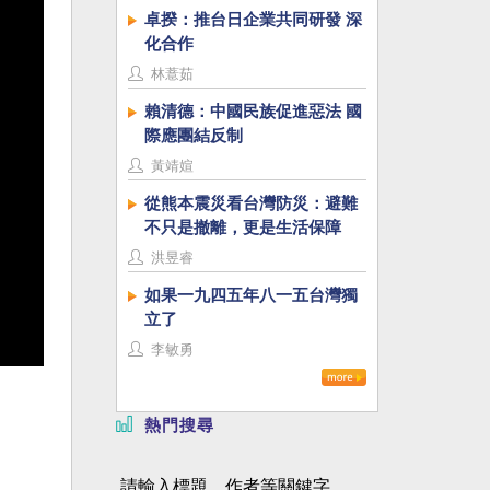
卓揆：推台日企業共同研發 深
化合作
林薏茹
賴清德：中國民族促進惡法 國
際應團結反制
黃靖媗
從熊本震災看台灣防災：避難
不只是撤離，更是生活保障
洪昱睿
如果一九四五年八一五台灣獨
立了
李敏勇
熱門搜尋
請輸入標題、作者等關鍵字