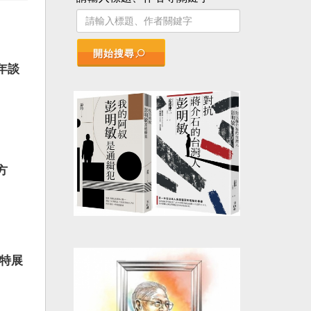
開始搜尋
年談
方
辦特展