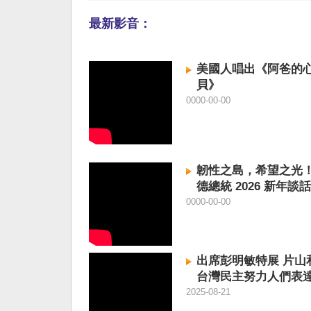
最新影音：
美國人唱出《阿爸的
貝》
0000-00-00
韌性之島，希望之光
德總統 2026 新年談話
0000-00-00
出席彭明敏特展 片山
台灣民主努力人們表
意
2025-08-21