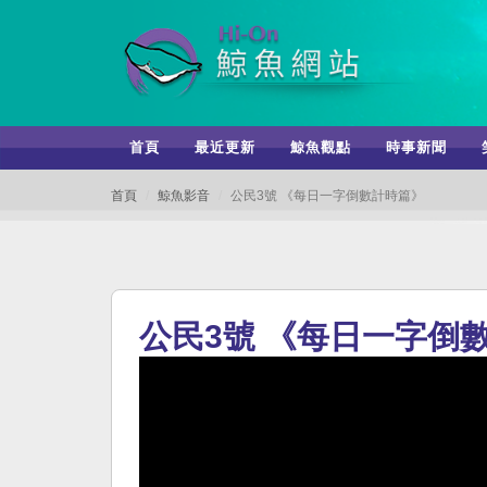
首頁
最近更新
鯨魚觀點
時事新聞
首頁
鯨魚影音
公民3號 《每日一字倒數計時篇》
公民3號 《每日一字倒