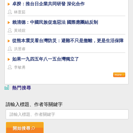
卓揆：推台日企業共同研發 深化合作
林薏茹
賴清德：中國民族促進惡法 國際應團結反制
黃靖媗
從熊本震災看台灣防災：避難不只是撤離，更是生活保障
洪昱睿
如果一九四五年八一五台灣獨立了
李敏勇
熱門搜尋
請輸入標題、作者等關鍵字
開始搜尋