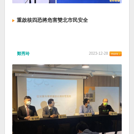
重啟核四恐將危害雙北市民安全
鄭秀玲
2023-12-28