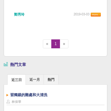
鄭秀玲
2019-03-03
«
1
»
熱門文章
近一月
熱門
近三日
習獨裁的難處和大清洗
林保華