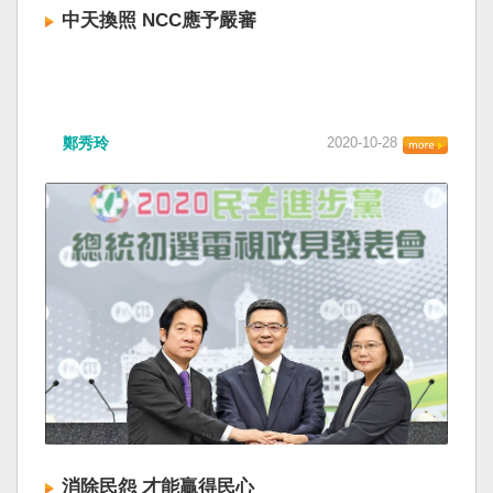
中天換照 NCC應予嚴審
鄭秀玲
2020-10-28
消除民怨 才能贏得民心