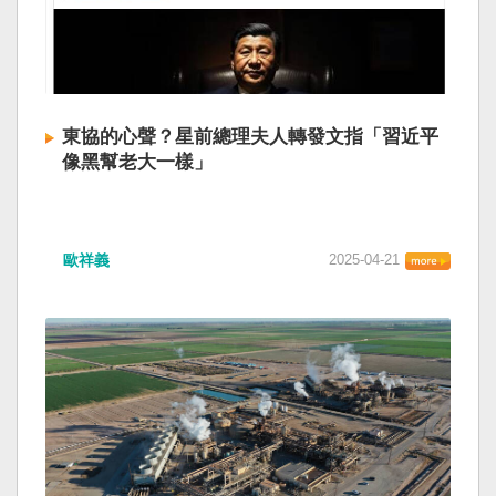
東協的心聲？星前總理夫人轉發文指「習近平
像黑幫老大一樣」
歐祥義
2025-04-21