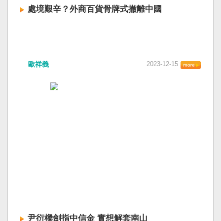
處境艱辛？外商百貨骨牌式撤離中國
歐祥義
2023-12-15
尹衍樑劍指中信金 實想解套南山