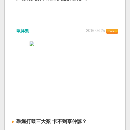
歐祥義
2016-08-25
敲鑼打鼓三大案 卡不到辜仲諒？