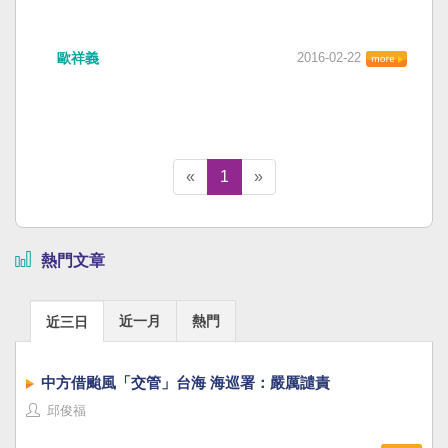
歐祥義
2016-02-22
«
1
»
熱門文章
近一月
熱門
近三日
中方借颱風「交管」台海 海巡署：嚴厲譴責
邱俊福