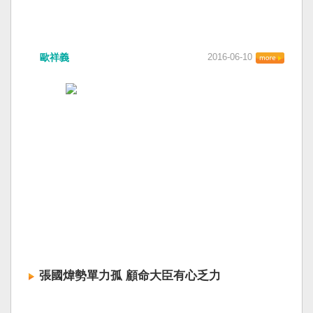
歐祥義
2016-06-10
張國煒勢單力孤 顧命大臣有心乏力