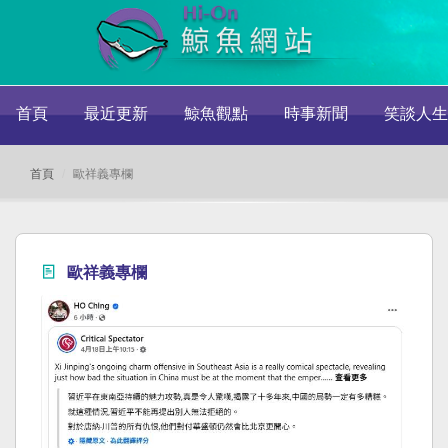
首頁
最近更新
鯨魚觀點
時事新聞
笑談人生
首頁
歐祥義專欄
歐祥義專欄