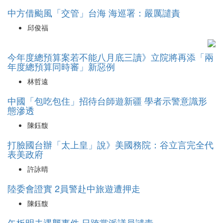
中方借颱風「交管」台海 海巡署：嚴厲譴責
邱俊福
今年度總預算案若不能八月底三讀》立院將再添「兩
年度總預算同時審」新惡例
林哲遠
中國「包吃包住」招待台師遊新疆 學者示警意識形
態滲透
陳鈺馥
打臉國台辦「太上皇」說》美國務院：谷立言完全代
表美政府
許詠晴
陸委會證實 2員警赴中旅遊遭押走
陳鈺馥
矢板明夫遇襲事件 日跨黨派議員譴責