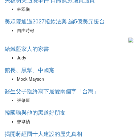
林翠儀
美眾院通過2027撥款法案 編5億美元援台
自由時報
給鐵藍家人的家書
Judy
館長、黑幫、中國黨
Mock Mayson
醫生父子臨終寫下最愛兩個字「台灣」
張肇烜
韓國瑜與他的黑道好朋友
曾韋禎
揭開蔣經國十大建設的歷史真相