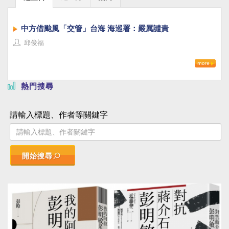
中方借颱風「交管」台海 海巡署：嚴厲譴責
邱俊福
熱門搜尋
請輸入標題、作者等關鍵字
開始搜尋