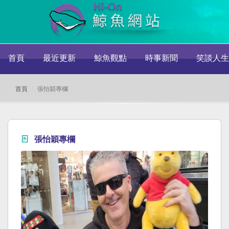
首頁
最近更新
鯨魚觀點
時事新聞
笑談人生
首頁
張怡穎專欄
張怡穎專欄