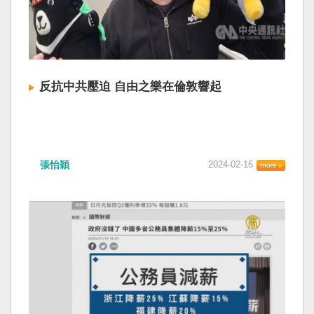
反抗中共壓迫 自由之樂在倫敦響起
張怡穎
2024-02-16