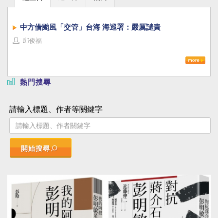
中方借颱風「交管」台海 海巡署：嚴厲譴責
邱俊福
熱門搜尋
請輸入標題、作者等關鍵字
開始搜尋