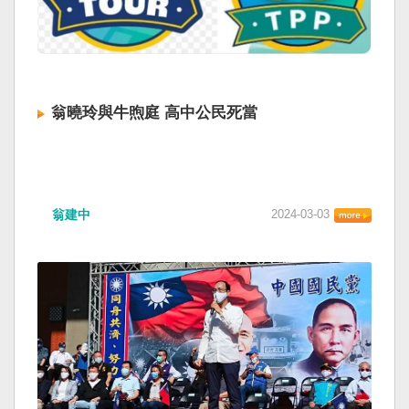
翁曉玲與牛煦庭 高中公民死當
翁建中
2024-03-03