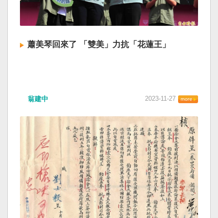
蕭美琴回來了 「雙美」力抗「花蓮王」
翁建中
2023-11-27