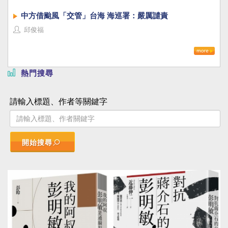
中方借颱風「交管」台海 海巡署：嚴厲譴責
邱俊福
熱門搜尋
請輸入標題、作者等關鍵字
開始搜尋